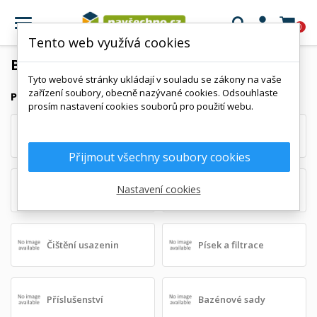

0
Tento web využívá cookies
BAZÉNOVÁ CHEMIE
Tyto webové stránky ukládají v souladu se zákony na vaše
zařízení soubory, obecně nazývané cookies. Odsouhlaste
PODKATEGORIE
prosím nastavení cookies souborů pro použití webu.
Úprava pH a alkality
Dezinfekce a algicidy
Přijmout všechny soubory cookies
Nastavení cookies
Vločkovače, flokulanty
Sůl do bazénu
Čištění usazenin
Písek a filtrace
Příslušenství
Bazénové sady