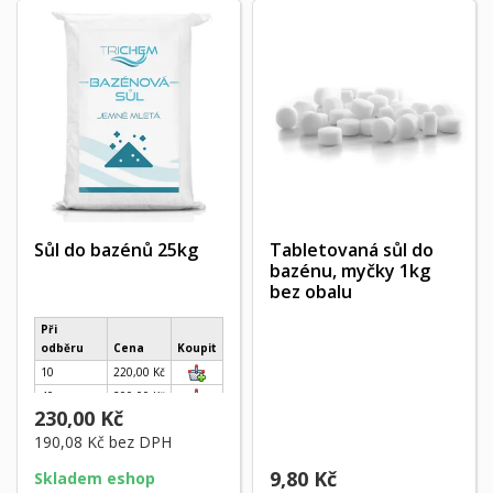
Sůl do bazénů 25kg
Tabletovaná sůl do
bazénu, myčky 1kg
bez obalu
Při
odběru
Cena
Koupit
10
220,00 Kč
40
200,00 Kč
230,00 Kč
190,08 Kč
bez DPH
9,80 Kč
Skladem eshop