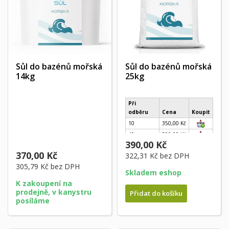
Sůl do bazénů mořská
Sůl do bazénů mořská
14kg
25kg
Při
odběru
Cena
Koupit
10
350,00 Kč
40
290,00 Kč
390,00 Kč
370,00 Kč
322,31 Kč
bez DPH
305,79 Kč
bez DPH
Skladem eshop
K zakoupení na
prodejně, v kanystru
Přidat do košíku
posíláme