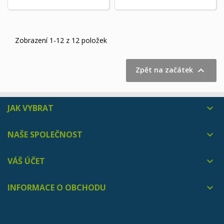
Zobrazení 1-12 z 12 položek

Zpět na začátek
JAK VYBRAT

NAŠE SPOLEČNOST

VÁŠ ÚČET

INFORMACE O OBCHODU
