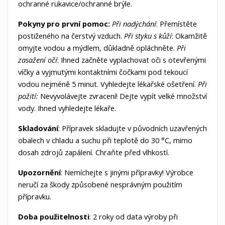
ochranné rukavice/ochranné brýle.
Pokyny pro první pomoc:
Při nadýchání
: Přemístěte
postiženého na čerstvý vzduch.
Při styku s kůží
: Okamžitě
omyjte vodou a mýdlem, důkladně opláchněte.
Při
zasažení očí
: Ihned začněte vyplachovat oči s otevřenými
víčky a vyjmutými kontaktními čočkami pod tekoucí
vodou nejméně 5 minut. Vyhledejte lékařské ošetření.
Při
požití:
Nevyvolávejte zvracení! Dejte vypít velké množství
vody. Ihned vyhledejte lékaře.
Skladování
: Přípravek skladujte v původních uzavřených
obalech v chladu a suchu při teplotě do 30 °C, mimo
dosah zdrojů zapálení. Chraňte před vlhkostí.
Upozornění
: Nemíchejte s jinými přípravky! Výrobce
neručí za škody způsobené nesprávným použitím
přípravku.
Doba
použitelnosti
: 2 roky od data výroby při