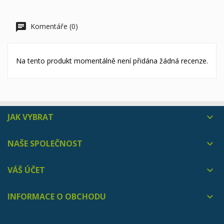
Komentáře (0)
Na tento produkt momentálně není přidána žádná recenze.
JAK VYBRAT

NAŠE SPOLEČNOST

VÁŠ ÚČET

INFORMACE O OBCHODU
