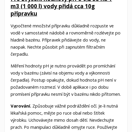
m3 (1 000 l) vody přidá cca 10g
přípravku
Vypočtené množství přípravku důkladně rozpuste ve
vodě v samostatné nádobě a rovnoměrně rozlévejte po
hladině bazénu. Přípravek přidávejte do vody, ne
naopak. Nechte působit při zapnutém filtračním
čerpadlu.
Měření hodnoty pH je nutno provádět po promíchání
vody v bazénu (závisí na objemu vody a výkonnosti
čerpadla). Postup opakujte, dokud hodnota pH není v
požadovaném rozmezí. V době aplikace i po dobu
promísení přípravku nesmí být v bazénu nikdo přítomen.
Varování.
Způsobuje vážné podráždění očí. Je-li nutná
lékařská pomoc, mějte po ruce obal nebo štítek
výrobku. Uchovávejte mimo dosah dětí. Nevdechujte
prach. Po manipulaci důkladně omyjte ruce. Používejte