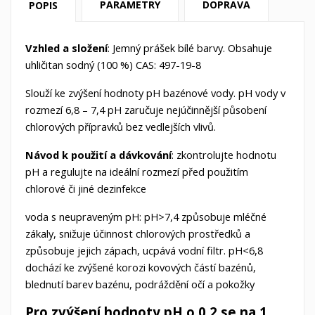
PARAMETRY
DOPRAVA
POPIS
Vzhled a složení
: Jemný prášek bílé barvy. Obsahuje
uhličitan sodný (100 %) CAS: 497-19-8
Slouží ke zvýšení hodnoty pH bazénové vody. pH vody v
rozmezí 6,8 – 7,4 pH zaručuje nejúčinnější působení
chlorových přípravků bez vedlejších vlivů.
Návod k použití a dávkování
: zkontrolujte hodnotu
pH a regulujte na ideální rozmezí před použitím
chlorové či jiné dezinfekce
voda s neupraveným pH: pH>7,4 způsobuje mléčné
zákaly, snižuje účinnost chlorových prostředků a
způsobuje jejich zápach, ucpává vodní filtr. pH<6,8
dochází ke zvýšené korozi kovových částí bazénů,
blednutí barev bazénu, podráždění očí a pokožky
Pro zvýšení hodnoty pH o 0,2 se na 1