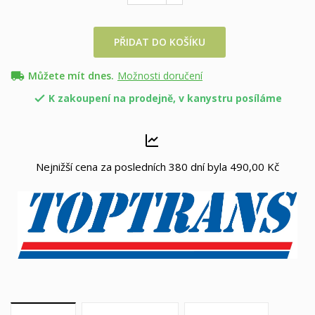
PŘIDAT DO KOŠÍKU
local_shipping
Můžete mít dnes.
Možnosti doručení
K zakoupení na prodejně, v kanystru posíláme

Nejnižší cena za posledních 380 dní byla
490,00 Kč