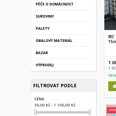
PÉČE O DOMÁCNOST
SUROVINY
PALETY
IBC
OBALOVÝ MATERIÁL
15cm
BAZAR
1 6
VÝPRODEJ
1 32
Skl
FILTROVAT PODLE
CENA
50,00 Kč - 1 100,00 Kč
VÝP