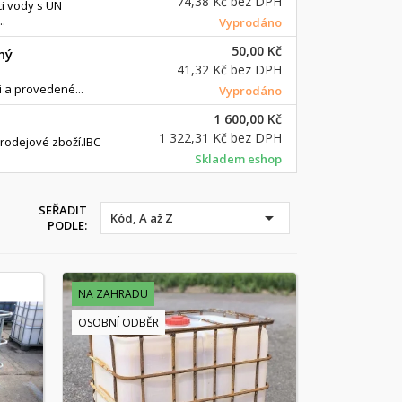
74,38 Kč
bez DPH
ci vody s UN
.
Vyprodáno
50,00 Kč
ný
41,32 Kč
bez DPH
 a provedené...
Vyprodáno
1 600,00 Kč
1 322,31 Kč
bez DPH
prodejové zboží.IBC
Skladem eshop
SEŘADIT

Kód, A až Z
PODLE:
NA ZAHRADU
OSOBNÍ ODBĚR