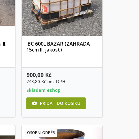
II.
IBC 600L BAZAR (ZAHRADA
15cm II. jakost)
Rychlý náhled
900,00 Kč
743,80 Kč
bez DPH
Skladem eshop
PŘIDAT DO KOŠÍKU

OSOBNÍ ODBĚR