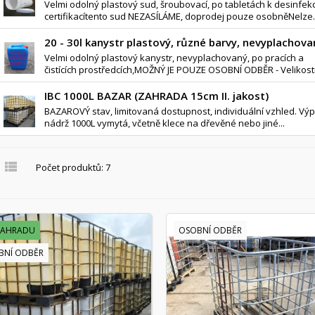
Velmi odolný plastový sud, šroubovací, po tabletách k desinfek
certifikacítento sud NEZASÍLÁME, doprodej pouze osobněNelze..
20 - 30l kanystr plastový, různé barvy, nevyplachova
Velmi odolný plastový kanystr, nevyplachovaný, po pracích a
čistících prostředcích,MOŽNÝ JE POUZE OSOBNÍ ODBĚR - Velikosti
IBC 1000L BAZAR (ZAHRADA 15cm II. jakost)
BAZAROVÝ stav, limitovaná dostupnost, individuální vzhled. Vý
nádrž 1000L vymytá, včetně klece na dřevěné nebo jiné...

Počet produktů: 7
ZAHRADU
OSOBNÍ ODBĚR
BNÍ ODBĚR