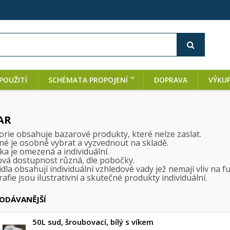
POUŽITÍ
SCHÉMATA PROPOJENÍ
DOPRAVA
VÝKU
AR
orie obsahuje bazarové produkty, které nelze zaslat.
né je osobně vybrat a vyzvednout na skladě.
a je omezená a individuální.
ová dostupnost různá, dle pobočky.
dla obsahují individuální vzhledové vady jež nemají vliv na 
afie jsou ilustrativní a skutečné produkty individuální.
ODÁVANĚJŠÍ
50L sud, šroubovací, bílý s víkem