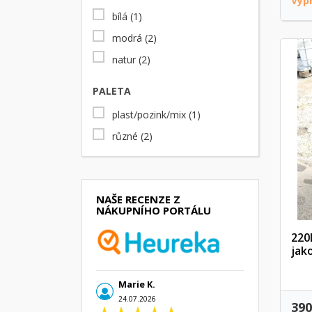
Vyp
bílá
(1)
modrá
(2)
natur
(2)
PALETA
plast/pozink/mix
(1)
různé
(2)
NAŠE RECENZE Z
NÁKUPNÍHO PORTÁLU
220
jak
Marie K.
24.07.2026
390