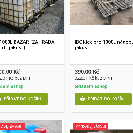
 1000L BAZAR (ZAHRADA
IBC klec pro 1000L nádobu 
 II. jakost)
jakost
Rychlý náhled
Rychlý náhled
00,00 Kč
390,00 Kč
2,31 Kč
bez DPH
322,31 Kč
bez DPH
adem eshop
Skladem eshop
PŘIDAT DO KOŠÍKU
PŘIDAT DO KOŠÍKU


RODEJ ZÁSOB!
VÝPRODEJ ZÁSOB!