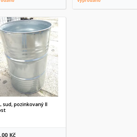
rodáno
Vyprodáno
L sud, pozinkovaný II
ost
Rychlý náhled
,00 Kč