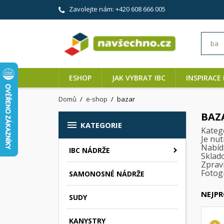
Zavolejte nám:
+420 608 666 005
ESHOP
JAK VYBRAT IBC
INSPIRACE 
Domů
e-shop
bazar
BAZ

KATEGORIE
Kateg
Je nut
Nabídk
IBC NÁDRŽE
Sklad
Zpravi
Fotogr
SAMONOSNÉ NÁDRŽE
NEJPR
SUDY
KANYSTRY