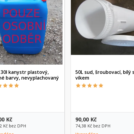
 30l kanystr plastový,
50L sud, šroubovací, bílý 
né barvy, nevyplachovaný
víkem
Rychlý náhled
Rychlý náhled
00 Kč
90,00 Kč
2 Kč
bez DPH
74,38 Kč
bez DPH