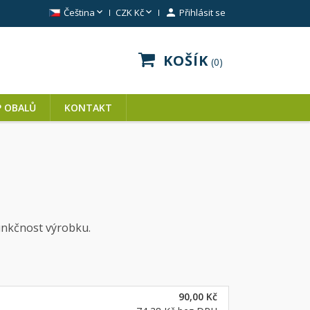


Čeština
CZK Kč

Přihlásit se
KOŠÍK
0
P OBALŮ
KONTAKT
funkčnost výrobku.
90,00 Kč