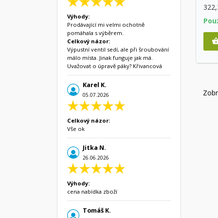
322
Výhody:
Pou
Prodávající mi velmi ochotně
pomáhala s výběrem.
Celkový názor:
Výpustní ventil sedí, ale při šroubování
málo místa. Jinak funguje jak má.
Uvažovat o úpravě páky? Křivancová
Karel K.
Zobr
05.07.2026
Celkový názor:
Vše ok
Jitka N.
26.06.2026
Výhody:
cena nabídka zboží
Tomáš K.