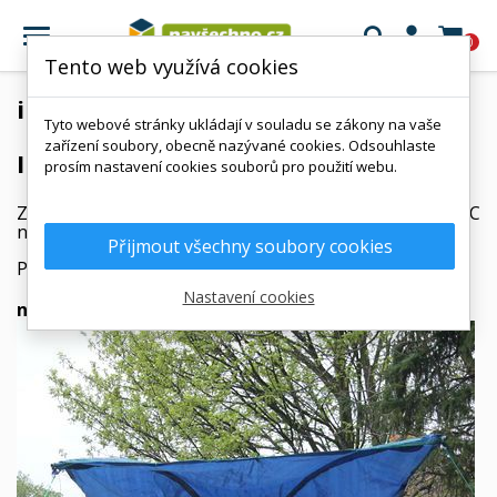

0
Tento web využívá cookies
inspirace použití
Tyto webové stránky ukládají v souladu se zákony na vaše
zařízení soubory, obecně nazývané cookies. Odsouhlaste
Inspirace použití
prosím nastavení cookies souborů pro použití webu.
Zde naleznete pro inspiraci různorodé použití IBC
nádrží a sudů.
Přijmout všechny soubory cookies
Pošlete nám svůj tip nebo výtvor!
Nastavení cookies
na vodu či septik