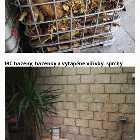
IBC bazény, bazénky a vytápěné
vířivky, s
prchy