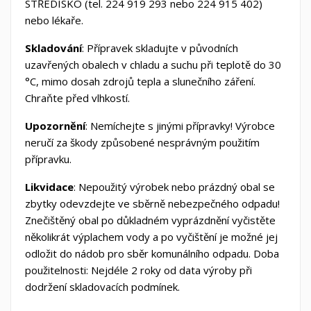
STŘEDISKO (tel. 224 919 293 nebo 224 915 402)
nebo lékaře.
Skladování
: Přípravek skladujte v původních
uzavřených obalech v chladu a suchu při teplotě do 30
°C, mimo dosah zdrojů tepla a slunečního záření.
Chraňte před vlhkostí.
Upozornění
: Nemíchejte s jinými přípravky! Výrobce
neručí za škody způsobené nesprávným použitím
přípravku.
Likvidace
: Nepoužitý výrobek nebo prázdný obal se
zbytky odevzdejte ve sběrně nebezpečného odpadu!
Znečištěný obal po důkladném vyprázdnění vyčistěte
několikrát výplachem vody a po vyčištění je možné jej
odložit do nádob pro sběr komunálního odpadu. Doba
použitelnosti: Nejdéle 2 roky od data výroby při
dodržení skladovacích podmínek.