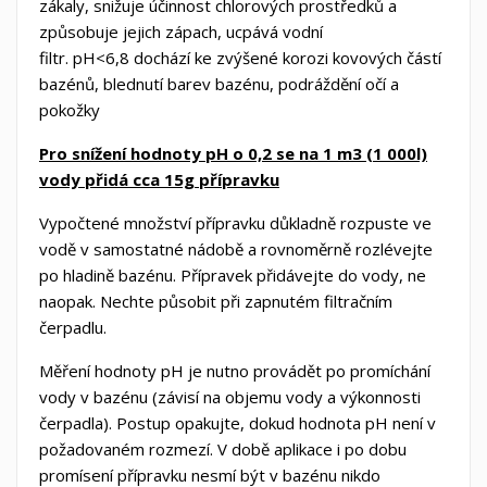
zákaly, snižuje účinnost chlorových prostředků a
způsobuje jejich zápach, ucpává vodní
filtr. pH<6,8 dochází ke zvýšené korozi kovových částí
bazénů, blednutí barev bazénu, podráždění očí a
pokožky
Pro snížení hodnoty pH o 0,2 se na 1 m3 (1 000l)
vody přidá cca 15g přípravku
Vypočtené množství přípravku důkladně rozpuste ve
vodě v samostatné nádobě a rovnoměrně rozlévejte
po hladině bazénu. Přípravek přidávejte do vody, ne
naopak. Nechte působit při zapnutém filtračním
čerpadlu.
Měření hodnoty pH je nutno provádět po promíchání
vody v bazénu (závisí na objemu vody a výkonnosti
čerpadla). Postup opakujte, dokud hodnota pH není v
požadovaném rozmezí. V době aplikace i po dobu
promísení přípravku nesmí být v bazénu nikdo