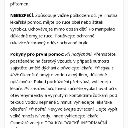
přítomen.
NEBEZPEČÍ
. Způsobuje vážné poškození očí. Je-li nutná
lékařská pomoc, mějte po ruce obal nebo štítek
výrobku. Uchovávejte mimo dosah dětí. Po manipulaci
důkladně omyjte ruce. Používejte ochranné
rukavice/ochranný oděv/ ochranné brýle.
Pokyny pro první pomoc
:
Při nadýchání
: Přemístěte
postiženého na čerstvý vzduch. V případě nutnosti
zajistěte umělé dýchání a přivolejte lékaře.
Při styku s
kůží
: Okamžitě omyjte vodou a mýdlem, důkladně
opláchněte. Pokud podráždění přetrvává, vyhledejte
lékaře.
Při zasažení očí
: Ihned začněte vyplachovat oči s
otevřenými víčky a vyjmutými kontaktními čočkami pod
tekoucí vodou nejméně 5 minut. Vyhledejte lékařské
ošetření.
Při požití
: Nevyvolávejte zvracení! Dejte vypít
velké množství vody. Ihned vyhledejte lékaře.
Okamžitě volejte TOXIKOLOGICKÉ INFORMAČNÍ