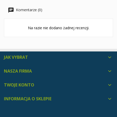
Komentarze (0)
Na razie nie dodano żadnej recenzji.
JAK VYBRAT

NASZA FIRMA

TWOJE KONTO

INFORMACJA O SKLEPIE
