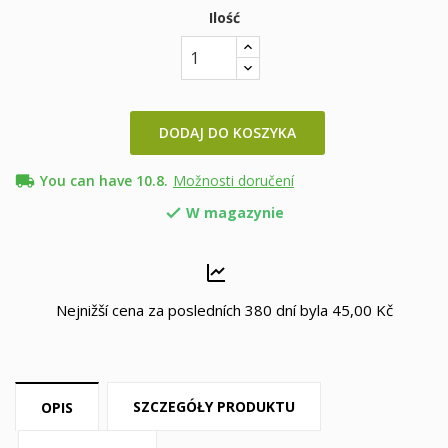
Ilość
DODAJ DO KOSZYKA
local_shipping
You can have 10.8.
Možnosti doručení
W magazynie

Nejnižší cena za posledních 380 dní byla
45,00 Kč
SZCZEGÓŁY PRODUKTU
OPIS