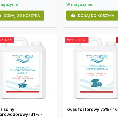
agazynie
W magazynie
DODAJ DO KOSZYKA
DODAJ DO KOSZYKA


RZEDAŻ!
WYPRZEDAŻ!
s solny
Kwas fosforowy 75% - 16
lorowodorowy) 31% -
Szybki podgląd
Szybki podgląd