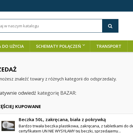
A DO UŻYCIA
SCHEMATY POŁĄCZEŃ
TRANSPORT
ZEDAŻ
możesz znaleźć towary z różnych kategorii do odsprzedaży.
natywnie odwiedź
kategorię BAZAR:
ĘŚCIEJ KUPOWANE
Beczka 50L, zakręcana, biała z pokrywką
Bardzo trwała beczka plastikowa, zakręcana, z tabletkami do d
certyfikatem UN NIE WYSYŁAMY tej beczki, sprzedajemy...