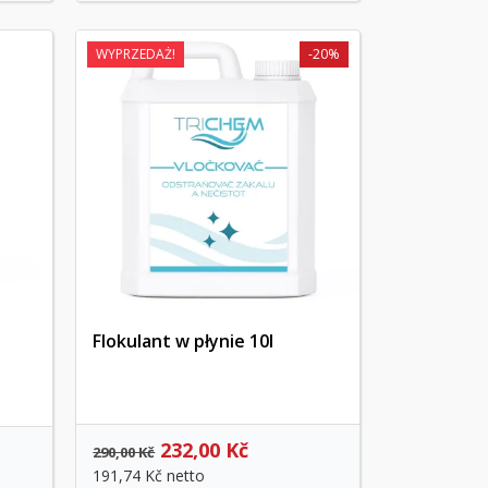
WYPRZEDAŻ!
-20%
Flokulant w płynie 10l
Szybki podgląd
232,00 Kč
290,00 Kč
191,74 Kč
netto