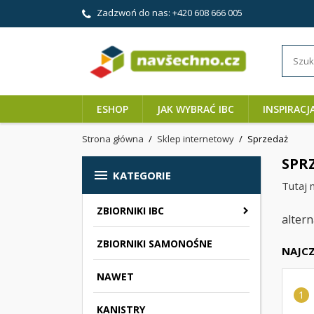
Zadzwoń do nas:
+420 608 666 005
ESHOP
JAK WYBRAĆ IBC
INSPIRACJ
Strona główna
Sklep internetowy
Sprzedaż
SPR

KATEGORIE
Tutaj 
ZBIORNIKI IBC
alter
ZBIORNIKI SAMONOŚNE
NAJCZ
NAWET
KANISTRY