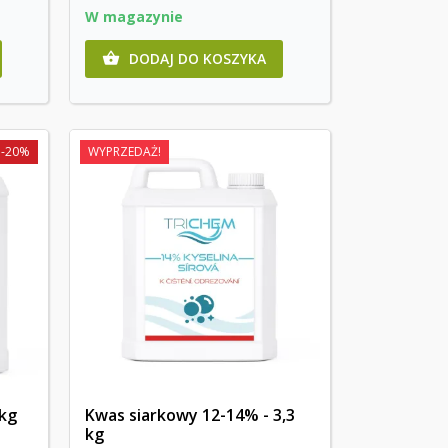
W magazynie
DODAJ DO KOSZYKA

-20%
WYPRZEDAŻ!
kg
Kwas siarkowy 12-14% - 3,3
kg
Szybki podgląd