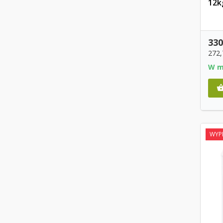
12k
330
272
W m
WYP