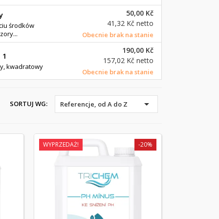
50,00 Kč
y
41,32 Kč
netto
yciu środków
ory...
Obecnie brak na stanie
190,00 Kč
 1
157,02 Kč
netto
dy, kwadratowy
Obecnie brak na stanie

SORTUJ WG:
Referencje, od A do Z
WYPRZEDAŻ!
-20%