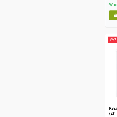
W m
WYP
Kwa
(ch