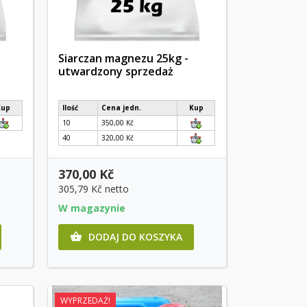
Siarczan magnezu 25kg -
utwardzony sprzedaż
Szybki podgląd
Kup
Ilość
Cena jedn.
Kup
10
350,00 Kč
40
320,00 Kč
370,00 Kč
305,79 Kč
netto
W magazynie
DODAJ DO KOSZYKA

WYPRZEDAŻ!