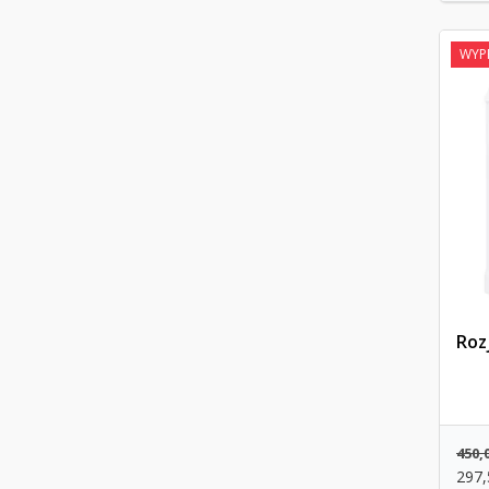
WYP
Roz
450,
297