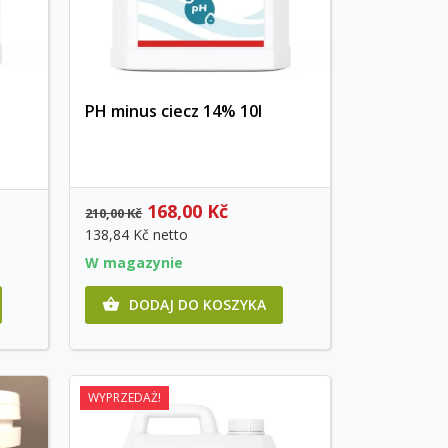
PH minus ciecz 14% 10l
Szybki podgląd
168,00 Kč
210,00 Kč
138,84 Kč
netto
W magazynie
DODAJ DO KOSZYKA

WYPRZEDAŻ!