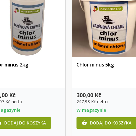
or minus 2kg
Chlor minus 5kg
Szybki podgląd
Szybki podgląd
,00 Kč
300,00 Kč
,97 Kč
netto
247,93 Kč
netto
agazynie
W magazynie
DODAJ DO KOSZYKA
DODAJ DO KOSZYKA

