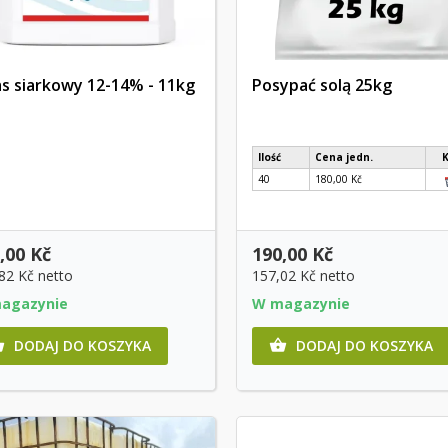
s siarkowy 12-14% - 11kg
Posypać solą 25kg
Szybki podgląd
Szybki podgląd
Ilość
Cena jedn.
40
180,00 Kč
,00 Kč
190,00 Kč
,82 Kč
netto
157,02 Kč
netto
agazynie
W magazynie
DODAJ DO KOSZYKA
DODAJ DO KOSZYKA

