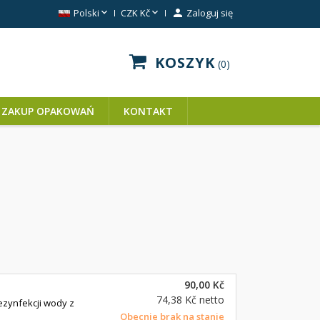


Polski
CZK Kč

Zaloguj się
KOSZYK
0
ZAKUP OPAKOWAŃ
KONTAKT
90,00 Kč
74,38 Kč
netto
ezynfekcji wody z
Obecnie brak na stanie