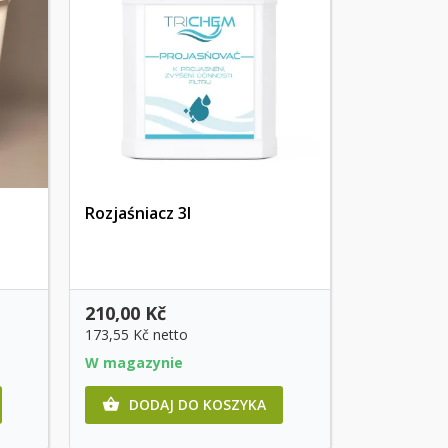
Rozjaśniacz 3l
Szybki podgląd
210,00 Kč
173,55 Kč
netto
W magazynie
DODAJ DO KOSZYKA
