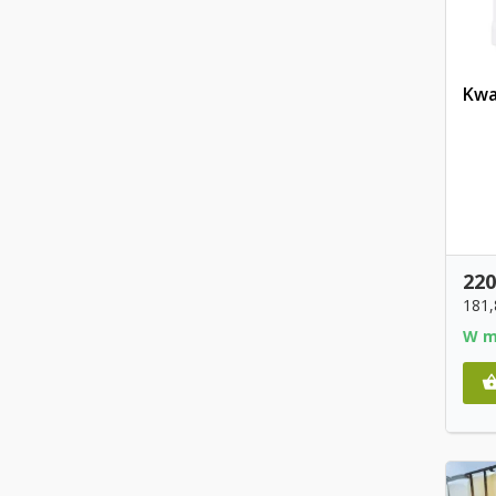
Kwa
220
181
W m