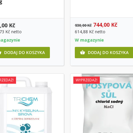
g
744,00 Kč
,00 Kč
930,00 Kč
,73 Kč
netto
614,88 Kč
netto
agazynie
W magazynie
DODAJ DO KOSZYKA
DODAJ DO KOSZYKA


RZEDAŻ!
WYPRZEDAŻ!