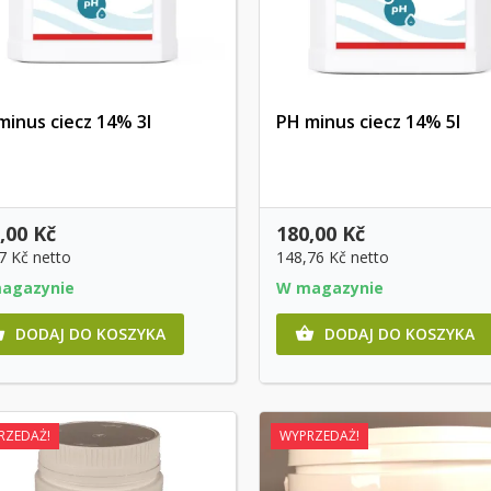
minus ciecz 14% 3l
PH minus ciecz 14% 5l
Szybki podgląd
Szybki podgląd
,00 Kč
180,00 Kč
7 Kč
netto
148,76 Kč
netto
agazynie
W magazynie
DODAJ DO KOSZYKA
DODAJ DO KOSZYKA


RZEDAŻ!
WYPRZEDAŻ!