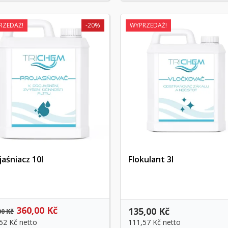
RZEDAŻ!
-20%
WYPRZEDAŻ!
jaśniacz 10l
Flokulant 3l
Szybki podgląd
Szybki podgląd
360,00 Kč
135,00 Kč
00 Kč
,52 Kč
netto
111,57 Kč
netto