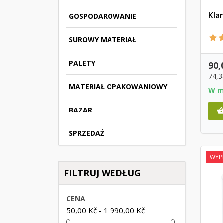
Kla
GOSPODAROWANIE
SUROWY MATERIAŁ
PALETY
90,
74,3
MATERIAŁ OPAKOWANIOWY
W m
BAZAR
SPRZEDAŻ
WYP
FILTRUJ WEDŁUG
CENA
50,00 Kč - 1 990,00 Kč