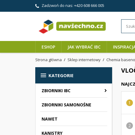
Zadzwoń do nas:
+420 608 666 005
ESHOP
JAK WYBRAĆ IBC
INSPIRACJ
Strona główna
Sklep internetowy
Chemia basen
VLO

KATEGORIE
NAJCZ
ZBIORNIKI IBC
ZBIORNIKI SAMONOŚNE
NAWET
KANISTRY