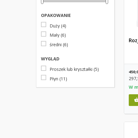
OPAKOWANIE
Duży
(4)
Mały
(6)
Roz
średni
(6)
WYGLĄD
Proszek lub kryształki
(5)
450,
297
Płyn
(11)
W m