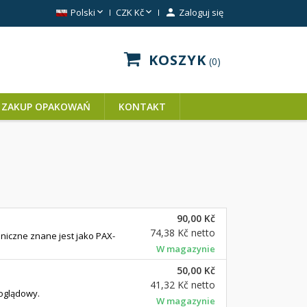


Polski
CZK Kč

Zaloguj się
KOSZYK
0
ZAKUP OPAKOWAŃ
KONTAKT
90,00 Kč
74,38 Kč
netto
hniczne znane jest jako PAX-
W magazynie
50,00 Kč
41,32 Kč
netto
poglądowy.
W magazynie