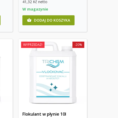
41,32 Kč
netto
W magazynie
DODAJ DO KOSZYKA

WYPRZEDAŻ!
-20%
Flokulant w płynie 10l