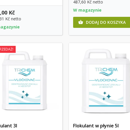
487,60 Kč
netto
W magazynie
,00 Kč
,31 Kč
netto
DODAJ DO KOSZYKA

agazynie
RZEDAŻ!
ulant 3l
Flokulant w płynie 5l