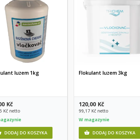
kulant luzem 1kg
Flokulant luzem 3kg
Szybki podgląd
Szybki podgląd
00 Kč
120,00 Kč
5 Kč
netto
99,17 Kč
netto
agazynie
W magazynie
DODAJ DO KOSZYKA
DODAJ DO KOSZYKA

