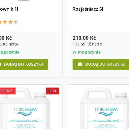
rownik 1l
Rozjaśniacz 3l
Szybki podgląd
Szybki podgląd
00 Kč
210,00 Kč
8 Kč
netto
173,55 Kč
netto
agazynie
W magazynie
DODAJ DO KOSZYKA
DODAJ DO KOSZYKA


RZEDAŻ!
-20%