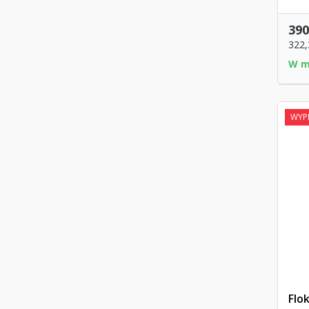
390
322
W m
WYP
Flok