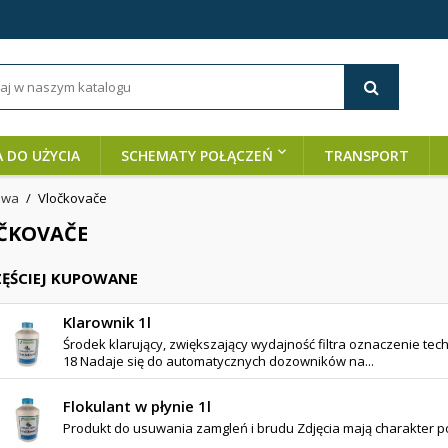
A DO UŻYCIA
SCHEMATY POŁĄCZEŃ
TRANSPORT
owa
Vločkovače
ČKOVAČE
ĘŚCIEJ KUPOWANE
Klarownik 1l
Środek klarujący, zwiększający wydajność filtra oznaczenie tec
18 Nadaje się do automatycznych dozowników na...
Flokulant w płynie 1l
Produkt do usuwania zamgleń i brudu Zdjęcia mają charakter 