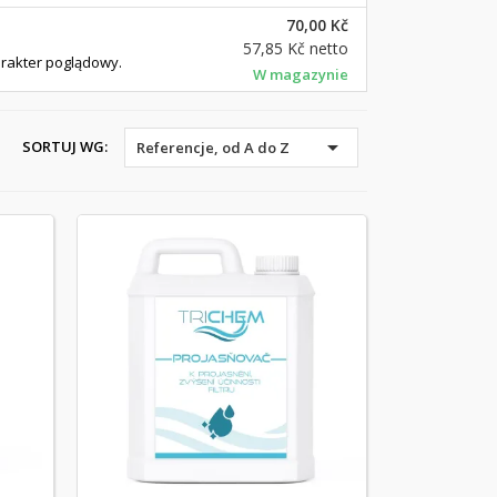
70,00 Kč
57,85 Kč
netto
arakter poglądowy.
W magazynie

SORTUJ WG:
Referencje, od A do Z