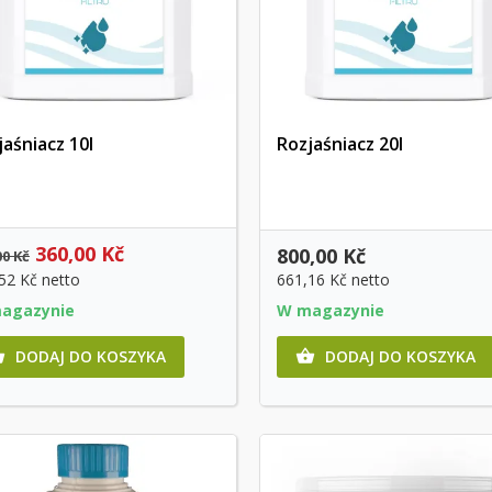
jaśniacz 10l
Rozjaśniacz 20l
Szybki podgląd
Szybki podgląd
360,00 Kč
800,00 Kč
00 Kč
,52 Kč
netto
661,16 Kč
netto
agazynie
W magazynie
DODAJ DO KOSZYKA
DODAJ DO KOSZYKA

