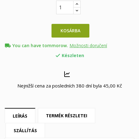
KOSÁRBA
local_shipping
You can have tommorow.
Možnosti doručení
Készleten

Nejnižší cena za posledních 380 dní byla
45,00 Kč
TERMÉK RÉSZLETEI
LEÍRÁS
SZÁLLÍTÁS