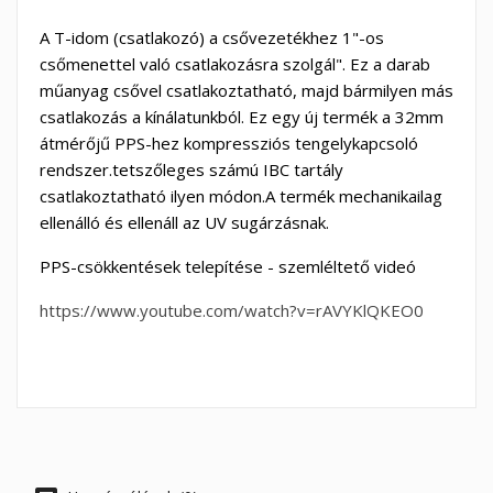
A T-idom (csatlakozó) a csővezetékhez 1"-os
csőmenettel való csatlakozásra szolgál". Ez a darab
műanyag csővel csatlakoztatható, majd bármilyen más
csatlakozás a kínálatunkból. Ez egy új termék a 32mm
átmérőjű PPS-hez kompressziós tengelykapcsoló
rendszer.tetszőleges számú IBC tartály
csatlakoztatható ilyen módon.A termék mechanikailag
ellenálló és ellenáll az UV sugárzásnak.
PPS-csökkentések telepítése - szemléltető videó
https://www.youtube.com/watch?v=rAVYKlQKEO0