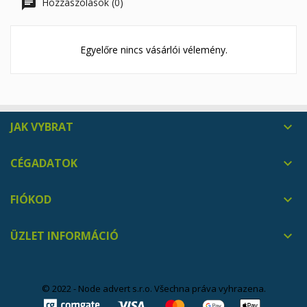
Hozzászólások (0)
Egyelőre nincs vásárlói vélemény.
JAK VYBRAT

CÉGADATOK

FIÓKOD

ÜZLET INFORMÁCIÓ

© 2022 - Node advert s.r.o. Všechna práva vyhrazena.