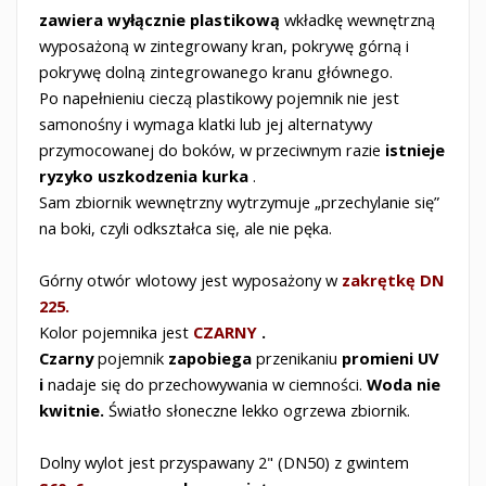
zawiera wyłącznie plastikową
wkładkę wewnętrzną
wyposażoną w zintegrowany kran, pokrywę górną i
pokrywę dolną zintegrowanego kranu głównego.
Po napełnieniu cieczą plastikowy pojemnik nie jest
samonośny i wymaga klatki lub jej alternatywy
przymocowanej do boków, w przeciwnym razie
istnieje
ryzyko uszkodzenia kurka
.
Sam zbiornik wewnętrzny wytrzymuje „przechylanie się”
na boki, czyli odkształca się, ale nie pęka.
Górny otwór wlotowy
jest wyposażony w
zakrętkę DN
225.
Kolor pojemnika jest
CZARNY
.
Czarny
pojemnik
zapobiega
przenikaniu
promieni UV
i
nadaje się do przechowywania w ciemności.
Woda nie
kwitnie.
Światło słoneczne lekko ogrzewa zbiornik.
Dolny wylot jest przyspawany 2" (DN50) z gwintem