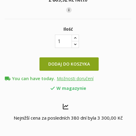
i
Ilość
DODAJ DO KOSZYKA
local_shipping
You can have today.
Možnosti doručení
W magazynie

Nejnižší cena za posledních 380 dní byla
3 300,00 Kč