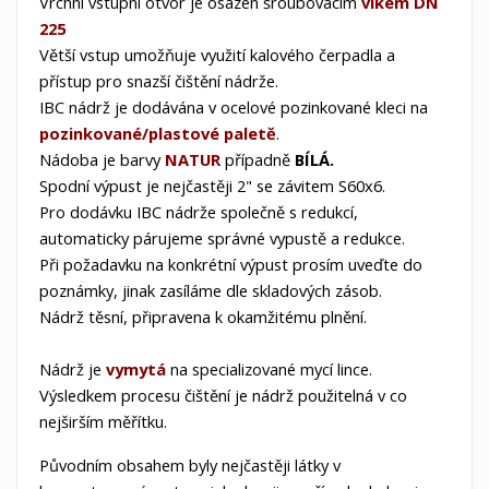
Vrchní vstupní otvor
je osazen šroubovacím
vikem DN
225
Větší vstup umožňuje využití kalového čerpadla a
přístup pro snazší čištění nádrže.
IBC
nádrž je dodávána v
ocelové
pozinkované kleci na
pozinkované/plastové paletě
.
Nádoba je barvy
NATUR
případně
BÍLÁ.
Spodní výpust je nejčastěji 2" se závitem S60x6.
Pro dodávku IBC nádrže společně s redukcí,
automaticky párujeme správné vypustě a redukce.
Při požadavku na konkrétní výpust prosím uveďte do
poznámky, jinak zasíláme dle skladových zásob.
Nádrž těsní, připravena k okamžitému plnění.
Nádrž je
vymytá
na
specializované
mycí lince.
Výsledkem procesu čištění je nádrž použitelná v co
nejširším měřítku.
Původním obsahem byly nejčastěji látky v