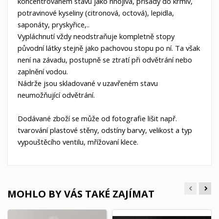
koncentrovaném
stavu jako hnojiva, přísady do krmiv,
potravinové kyseliny (citronová, octová), lepidla,
saponáty,
pryskyřice,..
Vypláchnutí vždy neodstraňuje kompletně stopy
původní látky stejně jako pachovou stopu po ní. Ta však
není na závadu, postupně se ztratí
při odvětrání nebo
zaplnění vodou.
Nádrže jsou skladované v uzavřeném stavu
neumožňující odvětrání.
Dodávané zboží se může od fotografie lišit např.
tvarování plastové stěny, odstíny barvy, velikost a typ
vypouštěcího ventilu, mřížovaní klece.
MOHLO BY VÁS TAKÉ ZAJÍMAT