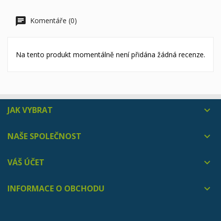
Komentáře (0)
Na tento produkt momentálně není přidána žádná recenze.
JAK VYBRAT

NAŠE SPOLEČNOST

VÁŠ ÚČET

INFORMACE O OBCHODU
