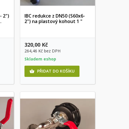
- 2")
IBC redukce z DN50 (S60x6-
.
2") na plastový kohout 1 "
Rychlý náhled
320,00 Kč
264,46 Kč
bez DPH
Skladem eshop
PŘIDAT DO KOŠÍKU
