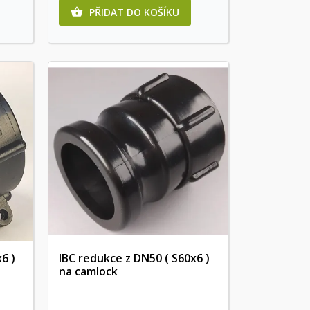
PŘIDAT DO KOŠÍKU

6 )
IBC redukce z DN50 ( S60x6 )
na camlock
Rychlý náhled