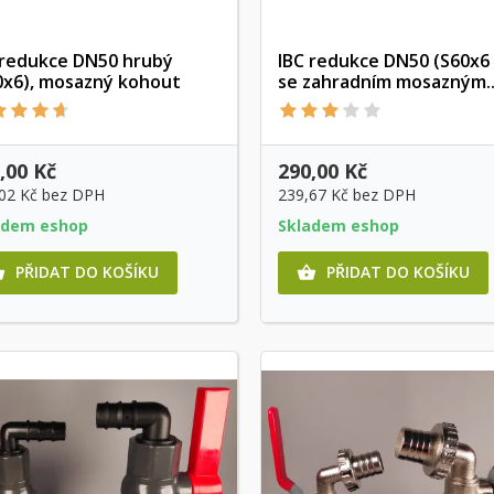
 redukce DN50 hrubý
IBC redukce DN50 (S60x6 
0x6), mosazný kohout
se zahradním mosazným..
Rychlý náhled
Rychlý náhled
,00 Kč
290,00 Kč
,02 Kč
bez DPH
239,67 Kč
bez DPH
adem eshop
Skladem eshop
PŘIDAT DO KOŠÍKU
PŘIDAT DO KOŠÍKU

