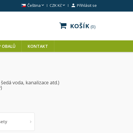


Čeština
CZK Kč

Přihlásit se
KOŠÍK
0
P OBALŮ
KONTAKT
 šedá voda, kanalizace atd.)
)
sety