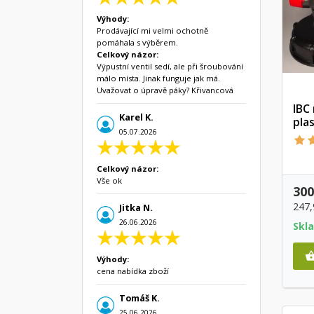
Výhody:
Prodávající mi velmi ochotně
pomáhala s výběrem.
Celkový názor:
Výpustní ventil sedí, ale při šroubování
málo místa. Jinak funguje jak má.
Uvažovat o úpravě páky? Křivancová
IBC
Karel K.
pla
05.07.2026
Celkový názor:
Vše ok
300
247
Jitka N.
26.06.2026
Skl
Výhody:
cena nabídka zboží
Tomáš K.
25.06.2026