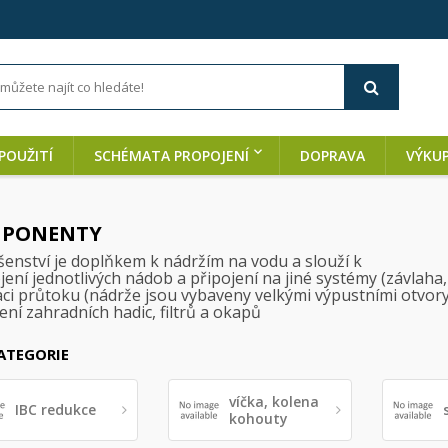
POUŽITÍ
SCHÉMATA PROPOJENÍ
DOPRAVA
VÝKU
PONENTY
šenství je doplňkem k nádržím na vodu a slouží k
ení jednotlivých nádob a připojení na jiné systémy (závlaha,
aci průtoku (nádrže jsou vybaveny velkými výpustními otvory
ení zahradních hadic, filtrů a okapů
ATEGORIE
víčka, kolena
IBC redukce
kohouty