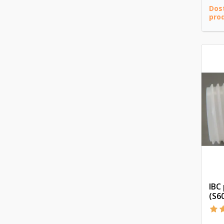
Dost
pro
IBC
(S6