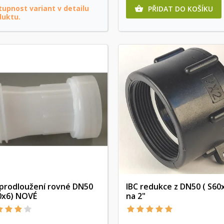
upnost variant v detailu
PŘIDAT DO KOŠÍKU

duktu.
 prodloužení rovné DN50
IBC redukce z DN50 ( S60x
0x6) NOVÉ
na 2"
Rychlý náhled
Rychlý náhled