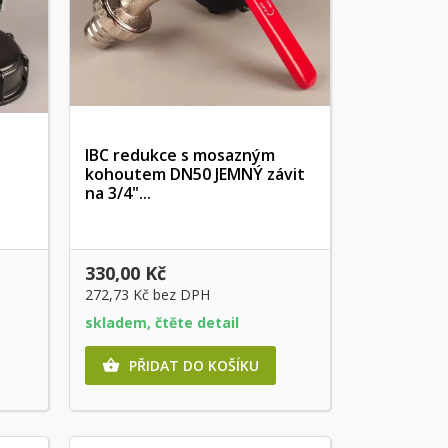
IBC redukce s mosazným
kohoutem DN50 JEMNÝ závit
Rychlý náhled
na 3/4"...
330,00 Kč
272,73 Kč
bez DPH
skladem, čtěte detail
PŘIDAT DO KOŠÍKU
