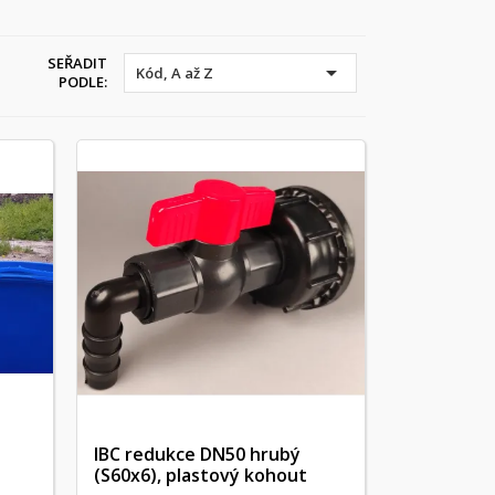
SEŘADIT

Kód, A až Z
PODLE:
IBC redukce DN50 hrubý
(S60x6), plastový kohout
Rychlý náhled