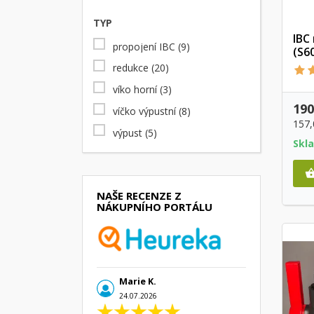
TYP
IBC
propojení IBC
(9)
(S6
redukce
(20)
víko horní
(3)
190
víčko výpustní
(8)
157
výpust
(5)
Skl
NAŠE RECENZE Z
NÁKUPNÍHO PORTÁLU
Marie K.
24.07.2026