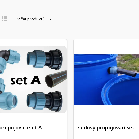

Počet produktů: 55
 propojovací set A
sudový propojovací set
Rychlý náhled
Rychlý náhled