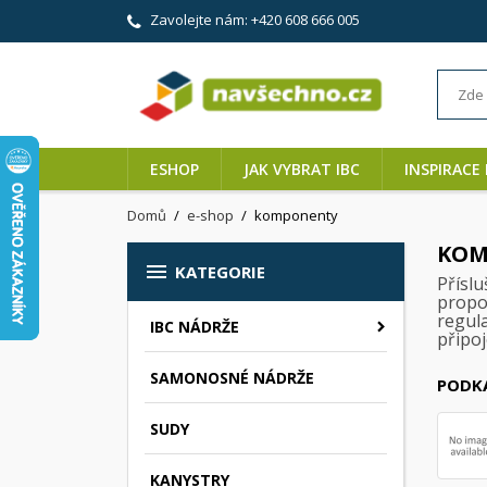
Zavolejte nám:
+420 608 666 005
ESHOP
JAK VYBRAT IBC
INSPIRACE 
Domů
e-shop
komponenty
KOM

KATEGORIE
Příslu
propoj
regul
IBC NÁDRŽE
připoj
SAMONOSNÉ NÁDRŽE
PODK
SUDY
KANYSTRY