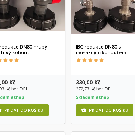
 redukce DN80 hrubý,
IBC redukce DN80 s
stový kohout
mosazným kohoutem
Rychlý náhled
Rychlý náhled
,00 Kč
330,00 Kč
,93 Kč
bez DPH
272,73 Kč
bez DPH
adem eshop
Skladem eshop
PŘIDAT DO KOŠÍKU
PŘIDAT DO KOŠÍKU

