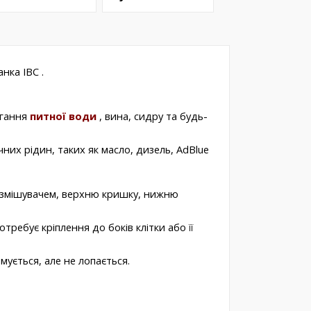
танка
IBC
.
ігання
питної води
, вина, сидру та будь-
чних рідин, таких як масло, дизель, AdBlue
 змішувачем, верхню кришку, нижню
ребує кріплення до боків клітки або її
ується, але не лопається.