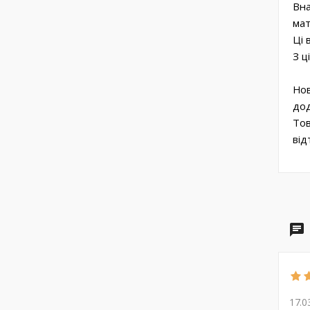
Вна
мат
Ці 
З ц
Нов
дод
Тов
від
17.0