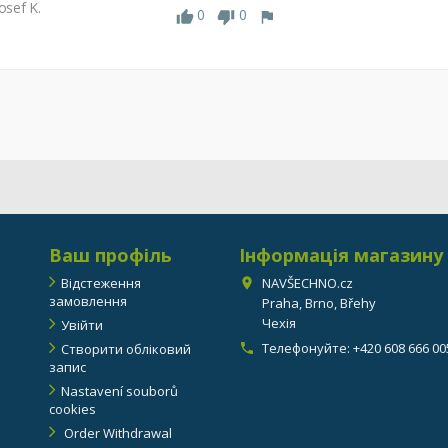
osef K.
0
0
Ваш профіль
Інформація магазину
Відстеження
NAVŠECHNO.cz

замовлення
Praha, Brno, Břehy
Чехія
Увійти
Телефонуйте:
+420 608 666 00
Створити обліковий

запис
Nastavení souborů
cookies
Order Withdrawal