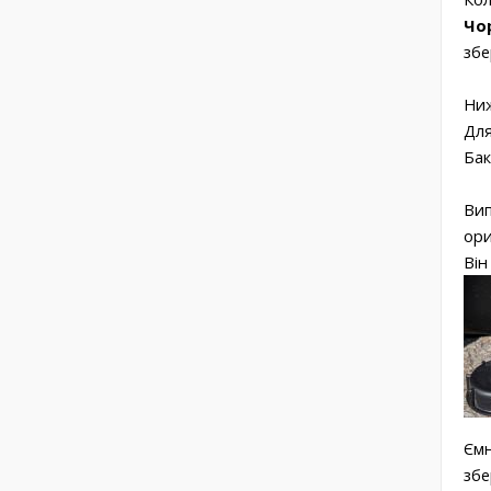
Чо
збе
Ниж
Для
Бак
Вип
ори
Він
Ємн
збе