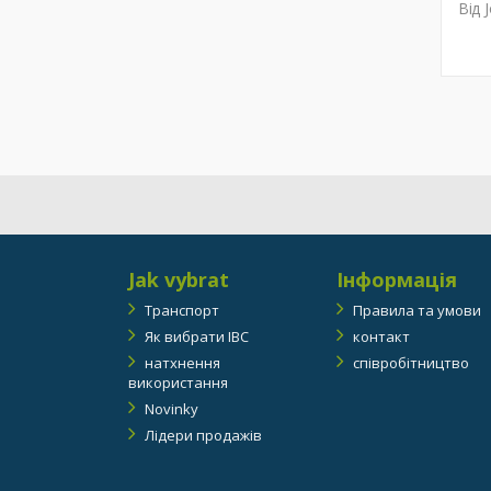
Від J
Jak vybrat
Інформація
Транспорт
Правила та умови
Як вибрати IBC
контакт
натхнення
співробітництво
використання
Novinky
Лідери продажів