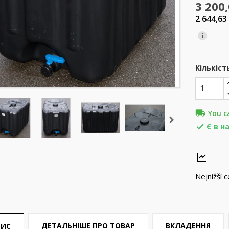
3 200
2 644,63
i
Кількіст
local_shipping
You c
Є в н

Nejnižší 
ДЕТАЛЬНІШЕ ПРО ТОВАР
ВКЛАДЕННЯ
ПИС