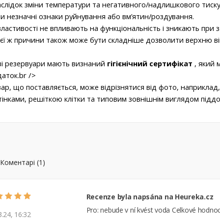
слідок зміни температури та негативного/надлишкового тиску,
и незначні ознаки руйнування або вм’ятин/роздування.
властивості не впливають на функціональність і зникають при 
ієї ж причини також може бути складніше дозволити верхню ві
і резервуари мають визнаний
гігієнічний сертифікат
, який 
аток.
br />
ар, що поставляється, може відрізнятися від фото, наприклад
тінками, решіткою клітки та типовим зовнішнім виглядом піддо
Коментарі (1)
Recenze byla napsána na Heureka.cz
Pro: nebude v ní kvést voda Celkové hodno
3.24, 16:32