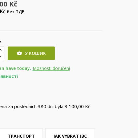
,00 Kč
 Kč
без ПДВ
ь
У КОШИК

an have today.
Možnosti doručení
аявності
cena za posledních 380 dní byla
3 100,00 Kč
ТРАНСПОРТ
JAK VYBRAT IBC