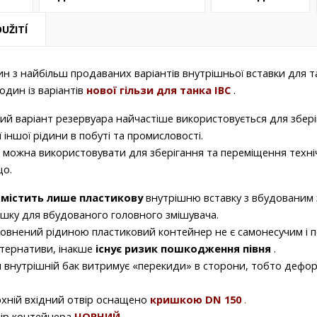
UŽITÍ
ин з
найбільш продаваних
варіантів внутрішньої
вставки для 
один із варіантів
нової гільзи для танка
IBC
.
ий варіант резервуара найчастіше використовується для збер
ї іншої рідини в побуті та промисловості.
 можна використовувати для зберігання та переміщення
техні
що.
н містить лише пластикову
внутрішню вставку з вбудованим
шку для вбудованого головного змішувача.
овнений рідиною пластиковий контейнер не є самонесучим і пот
тернативи, інакше
існує ризик пошкодження півня
.
 внутрішній бак витримує «перекиди» в сторони, тобто деформ
хній вхідний отвір
оснащено
кришкою DN 150
.
ір контейнера
ЧОРНИЙ
.