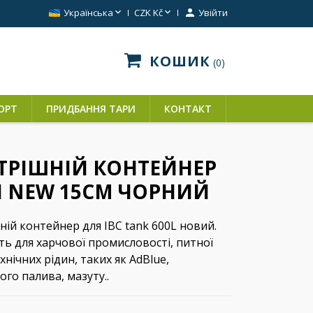


Українська
CZK Kč

Увійти
КОШИК
0
ОРТ
ПРИДБАННЯ ТАРИ
КОНТАКТ
ТРІШНІЙ КОНТЕЙНЕР
Л NEW 15СМ ЧОРНИЙ
ній контейнер для IBC tank 600L новий.
ть для харчової промисловості, питної
хнічних рідин, таких як AdBlue,
го палива, мазуту..