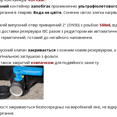
рний
контейнер
запобігає
проникненню
ультрафіолетового
рігання в темряві.
Вода не цвіте.
Сонячне світло злегка нагрів
ній випускний отвір приварений 2" (DN50) з різьбою
S60x6,
ві
 доставки резервуара IBC разом з редуктором ми автоматично
 герметичний, готовий до негайного наповнення.
ускний клапан
закривається
з кожним новим резервуаром, а 
гінальною заглушкою з фольги.
 також закритий
ковпачком
для подвійного захисту.
ості закриваються безпосередньо на виробничій лінії, не відк
рігання.