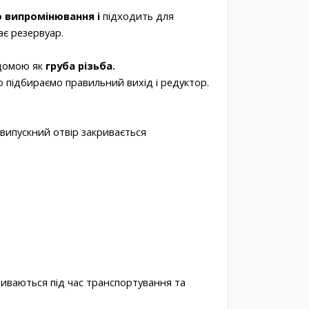
 випромінювання і
підходить для
ає резервуар.
домою як
груба різьба.
 підбираємо правильний вихід і редуктор.
випускний отвір закривається
риваються під час транспортування та