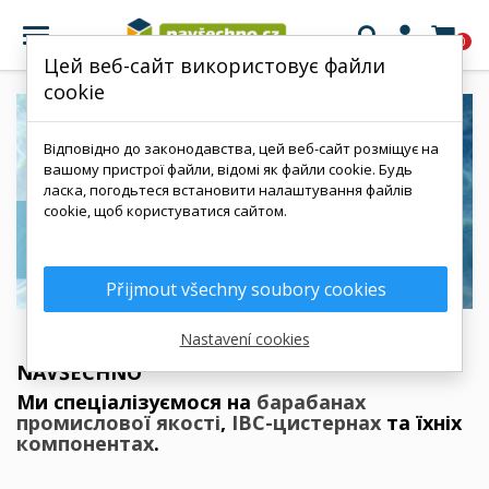

0
Цей веб-сайт використовує файли
cookie
Відповідно до законодавства, цей веб-сайт розміщує на
вашому пристрої файли, відомі як файли cookie. Будь
ласка, погодьтеся встановити налаштування файлів
cookie, щоб користуватися сайтом.
Přijmout všechny soubory cookies
Nastavení cookies
NAVŠECHNO
Ми спеціалізуємося на
барабанах
промислової якості
,
IBC-цистернах
та їхніх
компонентах
.