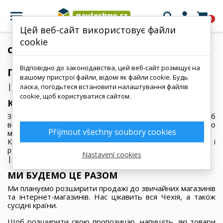

0
Цей веб-сайт використовує файли
cookie
співробітництво
Відповідно до законодавства, цей веб-сайт розміщує на
ПРОПОНУЮ СПІВПРАЦЮ
вашому пристрої файли, відомі як файли cookie. Будь
|
ласка, погодьтеся встановити налаштування файлів
cookie, щоб користуватися сайтом.
КУПІВЛЯ-ПРОДАЖ
Запропонуйте нам продукт або асортимент, які ми могли б
використати для розширення нашого електронного
Přijmout všechny soubory cookies
магазину.
Купуємо, наприклад, цистерни IBC, бочки як разово, так і
регулярно. Однак ми приймаємо й інші пропозиції.
Nastavení cookies
|
МИ БУДЕМО ЦЕ РАЗОМ
Ми плануємо розширити продажі до звичайних магазинів
та інтернет-магазинів. Нас цікавить вся Чехія, а також
сусідні країни.
Щоб розширити свою пропозицію, напишіть, які товари