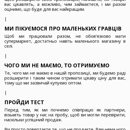
вас цікавлять, а можливо, чим займаєтеся, і ми разом
оцінимо, що буде для вас найкращим.
|
МИ ПІКУЄМОСЯ ПРО МАЛЕНЬКИХ ГРАВЦІВ
Щоб ми працювали разом, не обов’язково мати
супермаркет, достатньо навіть маленького магазину в
селі.
|
ЧОГО МИ НЕ МАЄМО, ТО ОТРИМУЄМО
Те, чого ми не маємо в нашій пропозиції, ми будемо раді
розширити і таким чином отримати цікаву ціну для вас,
тому що ми зазвичай купуємо оптом.
|
ПРОЙДИ ТЕСТ
Перед тим, як ми почнемо співпрацю як партнери,
візьміть товар у нас на пробу, щоб ви могли перевірити,
наскільки успішний продаж.
Ви просто повертаєте те, що не продаєте. Вам нема чого