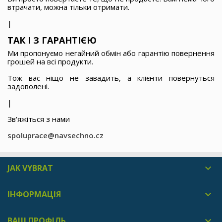
втрачати, можна тільки отримати.
|
ТАК І З ГАРАНТІЄЮ
Ми пропонуємо негайний обмін або гарантію повернення
грошей на всі продукти.
Тож вас ніщо не завадить, а клієнти повернуться
задоволені.
|
Зв'яжіться з нами
spoluprace@navsechno.cz
JAK VYBRAT

ІНФОРМАЦІЯ

ВАШ ПРОФІЛЬ
