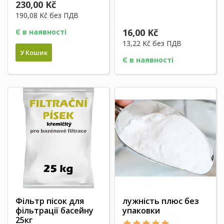
40
170,00 Kč
230,00 Kč
190,08 Kč
без ПДВ
16,00 Kč
Є в наявності
13,22 Kč
без ПДВ
У Кошик
Є в наявності
Фільтр пісок для
лужність плюс без
фільтрації басейну
упаковки
25кг