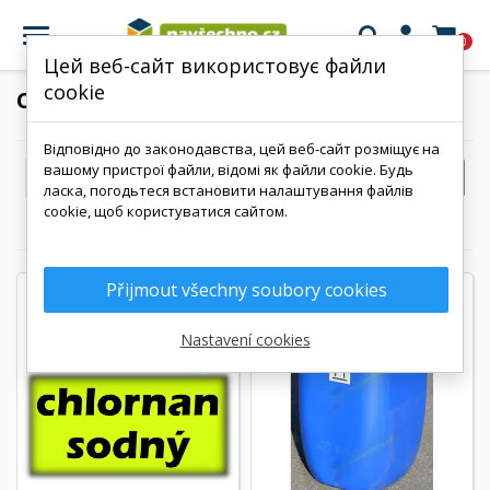

0
Цей веб-сайт використовує файли
cookie
СИРОВИНА
Відповідно до законодавства, цей веб-сайт розміщує на
вашому пристрої файли, відомі як файли cookie. Будь

ФІЛЬТР
Артикул, від А до Я
ласка, погодьтеся встановити налаштування файлів
cookie, щоб користуватися сайтом.
Показано 1-64 з 76 товарів
Přijmout všechny soubory cookies
Nastavení cookies