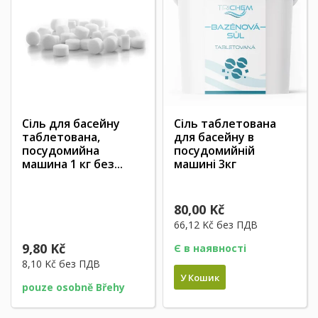
Сіль для басейну
Сіль таблетована
таблетована,
для басейну в
посудомийна
посудомийній
машина 1 кг без...
машині 3кг
80,00 Kč
66,12 Kč
без ПДВ
9,80 Kč
Є в наявності
8,10 Kč
без ПДВ
У Кошик
pouze osobně Břehy