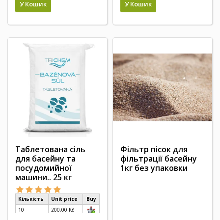
У Кошик
У Кошик
Таблетована сіль
Фільтр пісок для
для басейну та
фільтрації басейну
посудомийної
1кг без упаковки
машини.. 25 кг
Кількість
Unit price
Buy
10
200,00 Kč