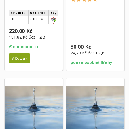
Кількість
Unit price
Buy
10
210,00 Kč
40
200,00 Kč
220,00 Kč
181,82 Kč
без ПДВ
30,00 Kč
Є в наявності
24,79 Kč
без ПДВ
У Кошик
pouze osobně Břehy