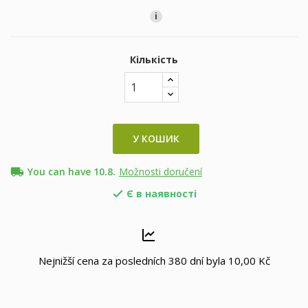
i
Кількість
У КОШИК
local_shipping
You can have 10.8.
Možnosti doručení
Є в наявності

Nejnižší cena za posledních 380 dní byla
10,00 Kč