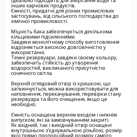
Ідеально підходить для зберігання води та
інших харчових продуктів.
Ємності, придатні для різних промислових
застосувань, від сільського господарства до
хімічної промисловості.
Міцність бака забезпечується декількома
кільцевими підсиленнями.
Завдяки монолітному способу виготовлення
відрізняється високою довговічністю у
використанні.
Темні резервуари, завдяки своєму кольору,
забезпечать стійкість до утворення
водоростей, викликаного присутністю
сонячного світла.
Верхній оглядовий отвір із кришкою, що
загвинчується, можна використовувати для
наповнення, перекачування, перевірки стану
резервуара та його очищення, якщо це
необхідно.
Ємність оснащена верхнім входом і нижнім
випуском, які за замовчуванням закриті.
Як вхідний, так і вихідний отвір оснащені
внутрішньою з’єднувальною різьбою, розмір
якої прямо пропорційний розміру самого