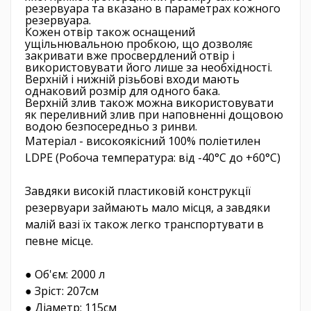
резервуара та вказано в параметрах кожного
резервуара.
Кожен отвір також оснащений
ущільнювальною пробкою, що дозволяє
закривати вже просвердлений отвір і
використовувати його лише за необхідності.
Верхній і нижній різьбові входи мають
однаковий розмір для одного бака.
Верхній злив також можна використовувати
як переливний злив при наповненні дощовою
водою безпосередньо з ринви.
Матеріал - високоякісний 100% поліетилен
LDPE (Робоча температура: від -40°C до +60°C)
Завдяки високій пластиковій конструкції
резервуари займають мало місця, а завдяки
малій вазі їх також легко транспортувати в
певне місце.
● Об'єм: 2000 л
● Зріст: 207см
● Діаметр: 115см