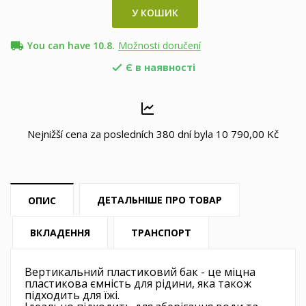
У КОШИК
local_shipping
You can have 10.8.
Možnosti doručení
Є в наявності

Nejnižší cena za posledních 380 dní byla
10 790,00 Kč
ДЕТАЛЬНІШЕ ПРО ТОВАР
ОПИС
ВКЛАДЕННЯ
ТРАНСПОРТ
Вертикальний пластиковий бак - це міцна
пластикова ємність для рідини, яка також
підходить для їжі.