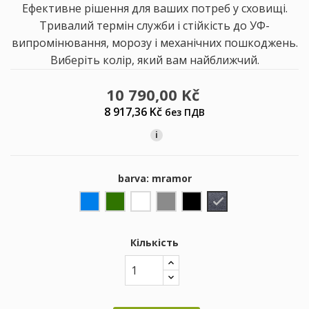
Ефективне рішення для ваших потреб у сховищі.
Тривалий термін служби і стійкість до УФ-
випромінювання, морозу і механічних пошкоджень.
Виберіть колір, який вам найближчий.
10 790,00 Kč
8 917,36 Kč
без ПДВ
i
barva: mramor
modrá
zelená
bílá
šedá
černá
mramor
Кількість