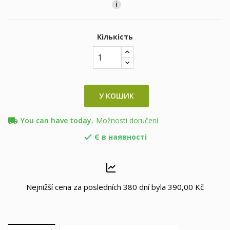
i
Кількість
У КОШИК
local_shipping
You can have today.
Možnosti doručení
Є в наявності

Nejnižší cena za posledních 380 dní byla
390,00 Kč