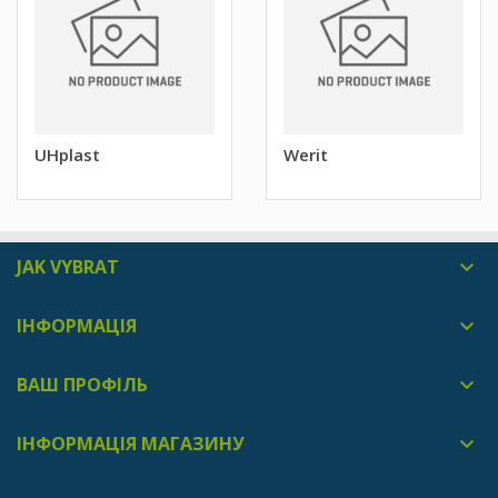
UHplast
Werit
JAK VYBRAT

ІНФОРМАЦІЯ

ВАШ ПРОФІЛЬ

ІНФОРМАЦІЯ МАГАЗИНУ
