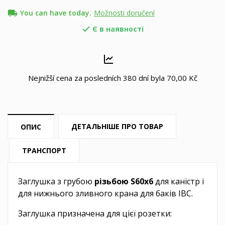
local_shipping
You can have today.
Možnosti doručení
Є в наявності

Nejnižší cena za posledních 380 dní byla
70,00 Kč
ДЕТАЛЬНІШЕ ПРО ТОВАР
ОПИС
ТРАНСПОРТ
Заглушка з грубою
різьбою S60x6
для каністр і
для нижнього зливного крана для баків IBC.
Заглушка призначена для цієї розетки: