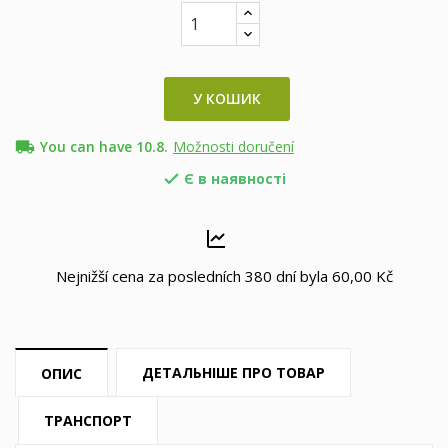
У КОШИК
local_shipping
You can have 10.8.
Možnosti doručení
Є в наявності

Nejnižší cena za posledních 380 dní byla
60,00 Kč
ДЕТАЛЬНІШЕ ПРО ТОВАР
ОПИС
ТРАНСПОРТ