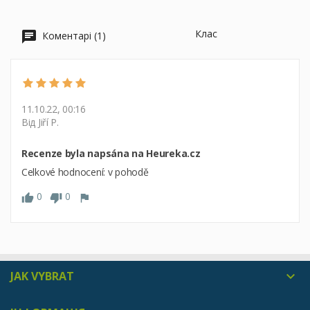
Клас
Коментарі (1)
11.10.22, 00:16
Від Jiří P.
Recenze byla napsána na Heureka.cz
Celkové hodnocení: v pohodě
0
0
JAK VYBRAT
