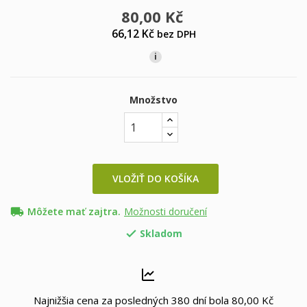
80,00 Kč
66,12 Kč
bez DPH
i
Množstvo
VLOŽIŤ DO KOŠÍKA
local_shipping
Môžete mať zajtra.
Možnosti doručení
Skladom

Najnižšia cena za posledných 380 dní bola
80,00 Kč