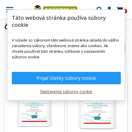

0
Táto webová stránka používa súbory
cookie
ČISTENIE USADENÍN
V súlade so zákonom táto webová stránka ukladá do vášho
zariadenia súbory, všeobecne známe ako cookies. Ak

FILTROVAŤ
Kód, od A po Z
chcete používať túto stránku, súhlaste s nastavením
súborov cookie.
Zobrazuje sa 1-5 z 5 položiek
Prijať všetky súbory cookie
Nastavenia súborov cookie