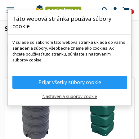

0
Táto webová stránka používa súbory
cookie
SAMONOSNÉ NÁDRŽE
V súlade so zákonom táto webová stránka ukladá do vášho
zariadenia súbory, všeobecne známe ako cookies. Ak

Kód, od A po Z
chcete používať túto stránku, súhlaste s nastavením
súborov cookie.
Zobrazuje sa 1-7 z 7 položiek
Prijať všetky súbory cookie
Nastavenia súborov cookie