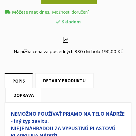
local_shipping
Môžete mať dnes.
Možnosti doručení
Skladom

Najnižšia cena za posledných 380 dní bola
190,00 Kč
DETAILY PRODUKTU
POPIS
DOPRAVA
NEMOŽNO POUŽÍVAŤ PRIAMO NA TELO NÁDRŽE
- iný typ zavitu.
NIE JE NÁHRADOU ZA VÝPUSTNÚ PLASTOVÚ
KLAPKU NA NÁDRŽI.