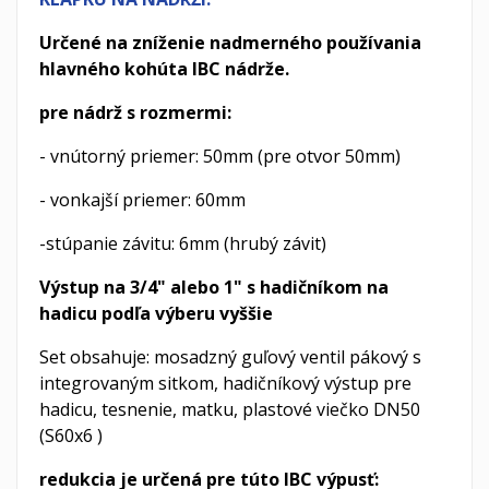
Určené na zníženie nadmerného používania
hlavného kohúta IBC nádrže.
pre nádrž s rozmermi:
- vnútorný priemer: 50mm (pre otvor 50mm)
- vonkajší priemer: 60mm
-stúpanie závitu: 6mm (hrubý závit)
Výstup na 3/4" alebo 1" s hadičníkom na
hadicu podľa výberu vyššie
Set obsahuje: mosadzný guľový ventil pákový s
integrovaným sitkom, hadičníkový výstup pre
hadicu, tesnenie, matku, plastové viečko DN50
(S60x6 )
redukcia je určená pre túto IBC výpusť: