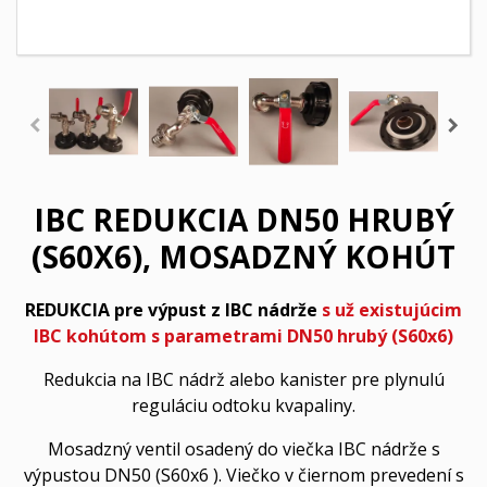
IBC REDUKCIA DN50 HRUBÝ
(S60X6), MOSADZNÝ KOHÚT
REDUKCIA pre
výpust z IBC nádrže
s už existujúcim
IBC kohútom s parametrami DN50 hrubý (S60x6)
Redukcia na IBC nádrž alebo kanister pre plynulú
reguláciu odtoku kvapaliny.
Mosadzný ventil osadený do viečka IBC nádrže s
výpustou DN50 (S60x6 ). Viečko v čiernom prevedení s