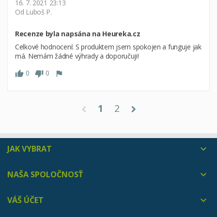
16. 7. 2021 23:13
Od Luboš P.
Recenze byla napsána na Heureka.cz
Celkové hodnocení: S produktem jsem spokojen a funguje jak
má. Nemám žádné výhrady a doporučuji!
0
0
1
2
chevron_left
chevron_right
JAK VYBRAT

NAŠA SPOLOČNOSŤ

VÁŠ ÚČET
