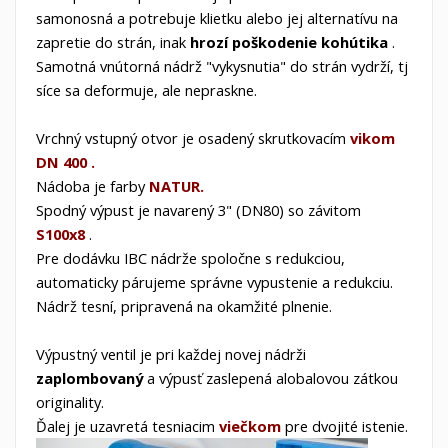
samonosná a potrebuje klietku alebo jej alternatívu na
zapretie do strán, inak
hrozí poškodenie kohútika
.
Samotná vnútorná nádrž "vykysnutia" do strán vydrží, tj
síce sa deformuje, ale nepraskne.
Vrchný vstupný otvor
je osadený skrutkovacím
vikom
DN 400
.
Nádoba je farby
NATUR.
Spodný výpust je navarený 3" (DN80) so závitom
S100x8
.
Pre dodávku IBC nádrže spoločne s redukciou,
automaticky párujeme správne vypustenie a redukciu.
Nádrž tesní, pripravená na okamžité plnenie.
Výpustný ventil je pri každej novej nádrži
zaplombovaný
a výpusť zaslepená alobalovou zátkou
originality.
Ďalej je uzavretá tesniacim
viečkom
pre dvojité istenie.