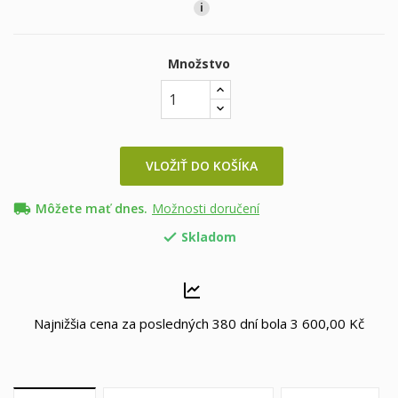
i
Množstvo
VLOŽIŤ DO KOŠÍKA
local_shipping
Môžete mať dnes.
Možnosti doručení
Skladom

Najnižšia cena za posledných 380 dní bola
3 600,00 Kč