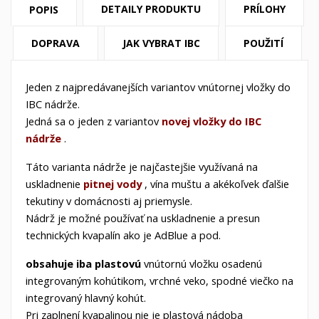
DETAILY PRODUKTU
PRÍLOHY
POPIS
DOPRAVA
JAK VYBRAT IBC
POUŽITÍ
Jeden z
najpredávanejších
variantov vnútornej
vložky do
IBC
nádrže.
Jedná sa o jeden z variantov
novej vložky do
IBC
nádrže
.
Táto varianta nádrže je najčastejšie využívaná na
uskladnenie
pitnej vody
, vína muštu a akékoľvek ďalšie
tekutiny v domácnosti aj priemysle.
Nádrž je možné používať na uskladnenie a presun
technických kvapalín ako je AdBlue a pod.
obsahuje iba plastovú
vnútornú vložku osadenú
integrovaným kohútikom, vrchné veko, spodné viečko na
integrovaný hlavný kohút.
Pri zaplnení kvapalinou nie je plastová nádoba