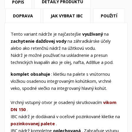
DETAILY PRODUKTU
POPIS
DOPRAVA
JAK VYBRAT IBC
POUŽITÍ
Tento variant nádrže je najčastejšie
využívaný
na
zachytenie dažďovej vody
na
záhradkárske
účely
alebo ako retenčnú nádrž na úžitkovú vodu.
Nádrž je možné používať na uskladnenie a presun
technických kvapalín ako je olej, nafta, AdBlue a pod.
komplet obsahuje
: klietku na palete s vnútornou
vložkou osadenou integrovaným kohútikom, vrchné
veko, spodné viečko na integrovaný hlavný kohút.
Vrchný vstupný otvor
je osadený skrutkovacím
vikom
DN 150
.
IBC
nádrž je dodávaná v
oceľové
pozinkované klietke na
pozinkovanej palete
.
IBC nádrž kompletne
oplechovaná
. Zabraňuje vstupu