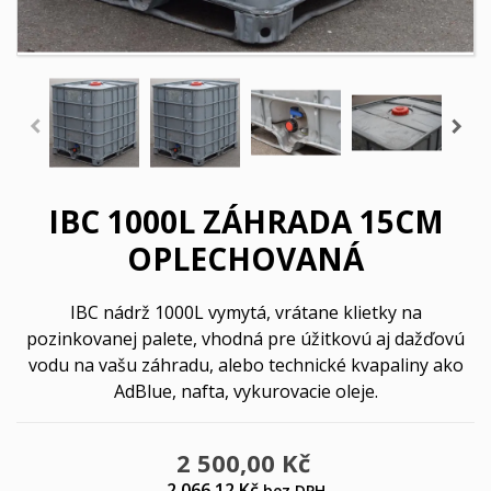
IBC 1000L ZÁHRADA 15CM
OPLECHOVANÁ
IBC nádrž 1000L vymytá, vrátane klietky na
pozinkovanej palete, vhodná pre úžitkovú aj dažďovú
vodu na vašu záhradu, alebo technické kvapaliny ako
AdBlue, nafta, vykurovacie oleje.
2 500,00 Kč
2 066,12 Kč
bez DPH