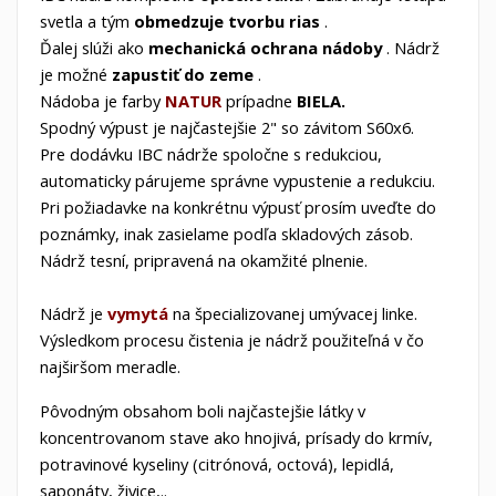
svetla a tým
obmedzuje tvorbu rias
.
Ďalej slúži ako
mechanická ochrana nádoby
. Nádrž
je možné
zapustiť do zeme
.
Nádoba je farby
NATUR
prípadne
BIELA.
Spodný výpust je najčastejšie 2" so závitom S60x6.
Pre dodávku IBC nádrže spoločne s redukciou,
automaticky párujeme správne vypustenie a redukciu.
Pri požiadavke na konkrétnu výpusť prosím uveďte do
poznámky, inak zasielame podľa skladových zásob.
Nádrž tesní, pripravená na okamžité plnenie.
Nádrž je
vymytá
na
špecializovanej
umývacej linke.
Výsledkom procesu čistenia je nádrž použiteľná v čo
najširšom meradle.
Pôvodným obsahom boli najčastejšie látky v
koncentrovanom
stave ako hnojivá, prísady do krmív,
potravinové kyseliny (citrónová, octová), lepidlá,
saponáty,
živice,..