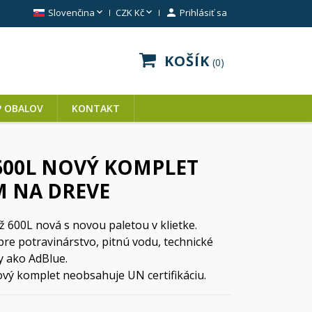


Slovenčina
CZK Kč

Prihlásiť sa
KOŠÍK
0
P OBALOV
KONTAKT
 600L NOVÝ KOMPLET
M NA DREVE
ž 600L nová s novou paletou v klietke.
re potravinárstvo, pitnú vodu, technické
y ako AdBlue.
vý komplet neobsahuje UN certifikáciu.