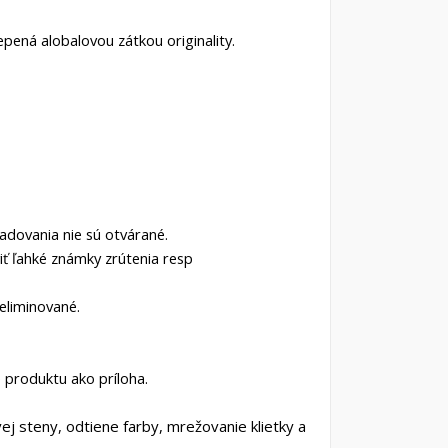
epená alobalovou zátkou originality.
adovania nie sú otvárané.
ť ľahké známky zrútenia resp
 eliminované.
 produktu ako príloha.
vej steny, odtiene farby, mrežovanie klietky a