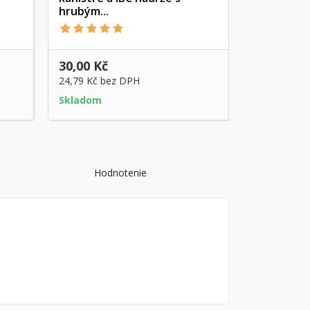
Rýchly náhľad
hrubým...
30,00 Kč
70,00 Kč
24,79 Kč
bez DPH
57,85 Kč
be
Skladom
Skladom
Hodnotenie