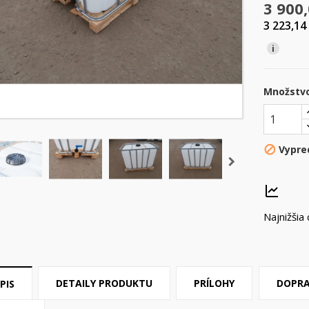
3 900
3 223,14
i
Množstv
Vypre

Najnižšia
DETAILY PRODUKTU
PRÍLOHY
DOPR
PIS