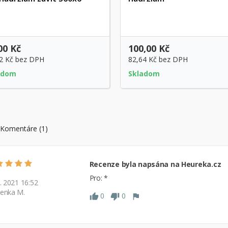
Rýchly náhľad
Rýchly náhľad
00 Kč
100,00 Kč
2 Kč
bez DPH
82,64 Kč
bez DPH
adom
Skladom
Komentáre (1)
Recenze byla napsána na Heureka.cz
Pro: *
6. 2021 16:52
enka M.
0
0