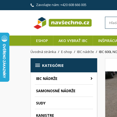
Zavolajte nám:
+420 608 666 005
ESHOP
AKO VYBRAŤ IBC
INŠPIRÁCI
Úvodná stránka
E-shop
IBC nádrže
IBC 600L N

KATEGÓRIE
IBC NÁDRŽE
SAMONOSNÉ NÁDRŽE
SUDY
KANISTRE