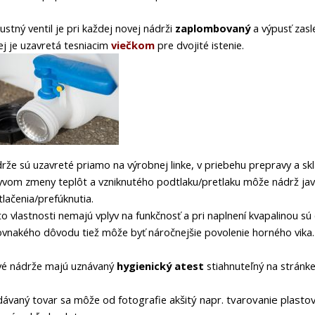
ustný ventil je pri každej novej nádrži
zaplombovaný
a výpusť zasl
ej je uzavretá tesniacim
viečkom
pre dvojité istenie.
rže sú uzavreté priamo na výrobnej linke, v priebehu prepravy a skl
yvom zmeny teplôt a vzniknutého podtlaku/pretlaku môže nádrž javi
tlačenia/prefúknutia.
to vlastnosti nemajú vplyv na funkčnosť a pri naplnení kvapalinou sú
ovnakého dôvodu tiež môže byť náročnejšie povolenie horného vika.
é nádrže majú uznávaný
hygienický atest
stiahnuteľný na stránke
ávaný tovar sa môže od fotografie ak
šitý napr. tvarovanie plasto