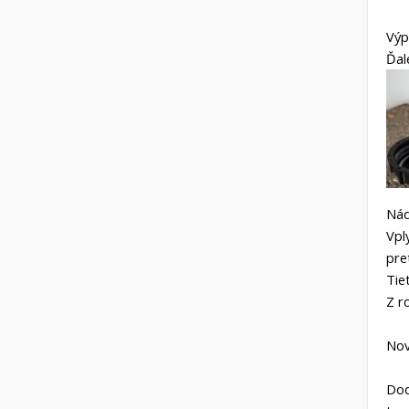
Výp
Ďal
Nád
Vpl
pre
Tie
Z r
Nov
Dod