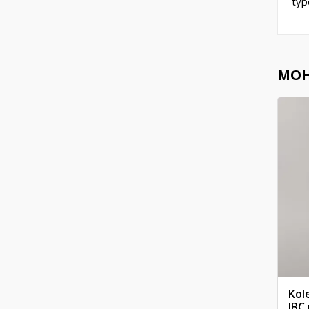
typ
MOH
Kol
IBC