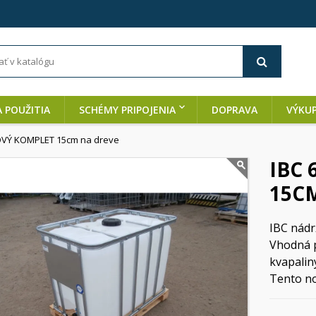
A POUŽITIA
SCHÉMY PRIPOJENIA
DOPRAVA
VÝKU
OVÝ KOMPLET 15cm na dreve
IBC
15C
IBC nádr
Vhodná p
kvapalin
Tento no