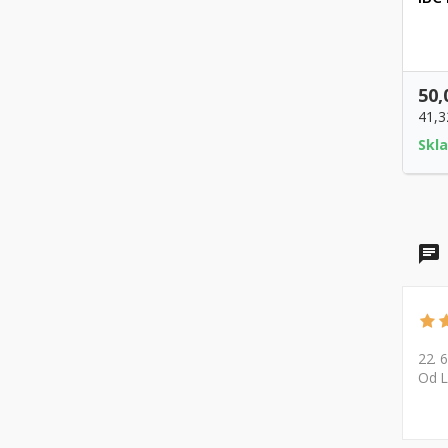
50,
41,3
Skl
22. 
Od L