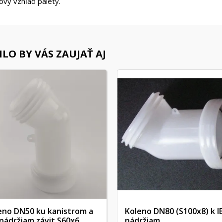
ový vzhľad palety.
LO BY VÁS ZAUJAŤ AJ
eno DN50 ku kanistrom a
Koleno DN80 (S100x8) k I
 nádržiam závit S60x6
nádržiam