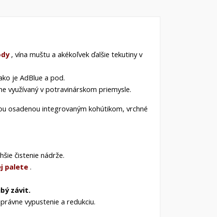
ody
, vína muštu a akékoľvek ďalšie tekutiny v
 ako je AdBlue a pod.
ne využívaný v potravinárskom priemysle.
kou osadenou integrovaným kohútikom, vrchné
šie čistenie nádrže.
j palete
.
bý závit.
právne vypustenie a redukciu.