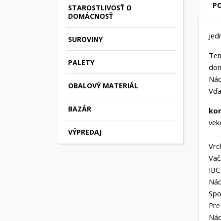
PO
STAROSTLIVOSŤ O
DOMÁCNOSŤ
Jed
SUROVINY
Ten
PALETY
dom
Nád
OBALOVÝ MATERIÁL
Vďa
BAZÁR
ko
vek
VÝPREDAJ
Vrc
Väč
IBC
Nád
Spo
Pre
Nád