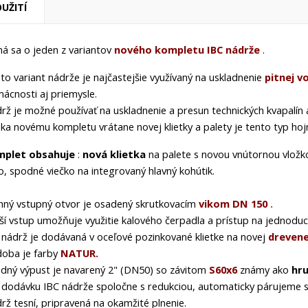
UŽITÍ
ná sa o jeden z variantov
nového kompletu
IBC
nádrže
.
to variant nádrže je najčastejšie využívaný na uskladnenie
pitnej v
ácnosti aj priemysle.
rž je možné používať na uskladnenie a presun
technických kvapalín
ka novému kompletu vrátane novej klietky a palety je tento typ hoj
mplet obsahuje
:
nová klietka
na palete s novou vnútornou vlož
o, spodné viečko na integrovaný hlavný kohútik.
hný vstupný otvor je osadený skrutkovacím
vikom DN 150
.
ší vstup umožňuje využitie kalového čerpadla a prístup na jednoduch
nádrž je dodávaná v
oceľové
pozinkované klietke na novej
drevene
oba je farby
NATUR.
dný výpust je navarený 2" (DN50) so závitom
S60x6
známy ako
hru
 dodávku IBC nádrže spoločne s redukciou, automaticky párujeme s
rž tesní, pripravená na okamžité plnenie.