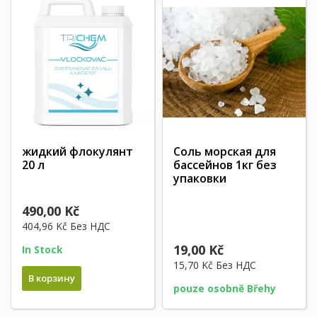
жидкий флокулянт
Соль морская для
20 л
бассейнов 1кг без
упаковки
490,00 Kč
404,96 Kč
Без НДС
19,00 Kč
In Stock
15,70 Kč
Без НДС
В корзину
pouze osobně Břehy