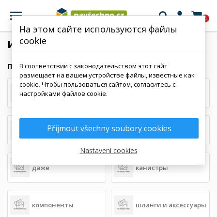

0
На этом сайте используются файлы
cookie
ИНТЕРНЕТ-МАГАЗИН
ПОДКАТЕГОРИИ
В соответствии с законодательством этот сайт
размещает на вашем устройстве файлы, известные как
cookie. Чтобы пользоваться сайтом, согласитесь с
шланг
трубки
настройками файлов cookie.
Přijmout všechny soubory cookies
IBC-цистерны
самонесущие танки
Nastavení cookies
даже
канистры
компоненты
шланги и аксессуары