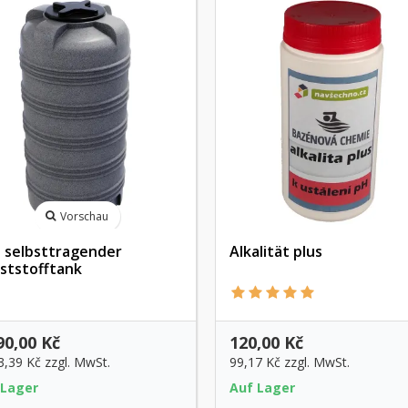
Vorschau
l selbsttragender
Alkalität plus
ststofftank
Vorschau
90,00 Kč
120,00 Kč
3,39 Kč
zzgl. MwSt.
99,17 Kč
zzgl. MwSt.
 Lager
Auf Lager