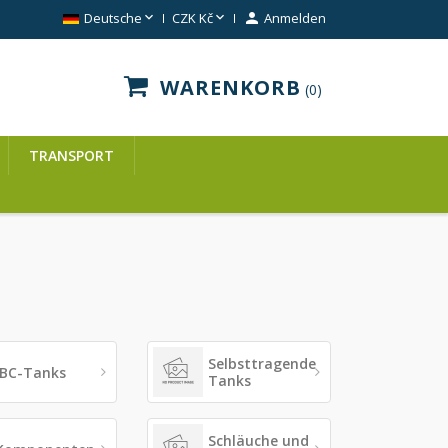


Deutsche
CZK Kč

Anmelden
WARENKORB
0
TRANSPORT
Selbsttragende
IBC-Tanks
Tanks
Schläuche und