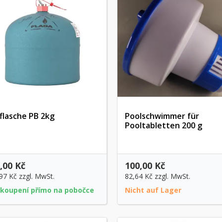
flasche PB 2kg
Poolschwimmer für
Pooltabletten 200 g
Vorschau
Vorschau
,00 Kč
100,00 Kč
,97 Kč
zzgl. MwSt.
82,64 Kč
zzgl. MwSt.
akoupení přímo na pobočce
Nicht auf Lager