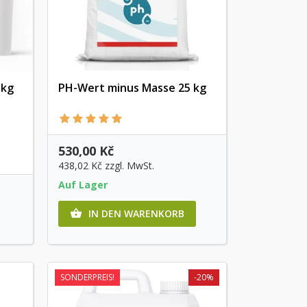
 kg
PH-Wert minus Masse 25 kg
Vorschau
530,00 Kč
438,02 Kč
zzgl. MwSt.
Auf Lager
IN DEN WARENKORB

SONDERPREIS!
-20%