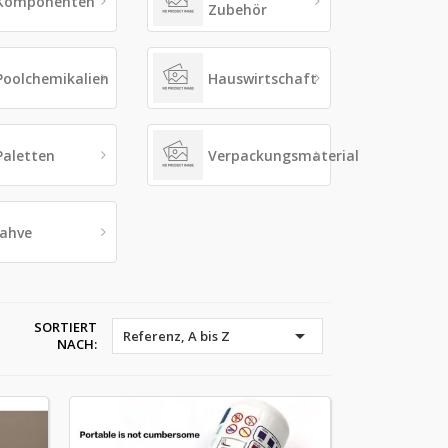
Komponenten
Zubehör
Poolchemikalien
Hauswirtschaft
Paletten
Verpackungsmaterial
lahve
SORTIERT

Referenz, A bis Z
NACH: