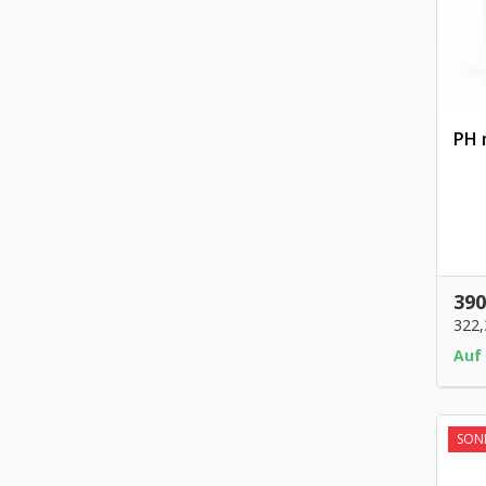
PH 
390
322
Auf
SOND