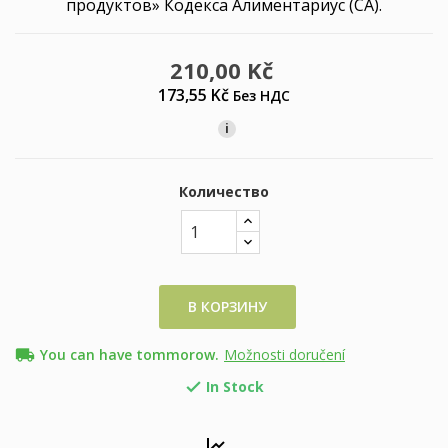
продуктов» Кодекса Алиментариус (CA).
210,00 Kč
173,55 Kč
Без НДС
i
Количество
В КОРЗИНУ
local_shipping
You can have tommorow.
Možnosti doručení
In Stock
