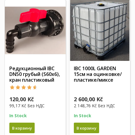
Редукционный IBC
IBC 1000L GARDEN
DN50 грубый (S60x6),
15см на оцинковке/
кран пластиковый
пластике/миксе
120,00 Kč
2 600,00 Kč
99,17 Kč
Без НДС
2 148,76 Kč
Без НДС
In Stock
In Stock
В корзину
В корзину