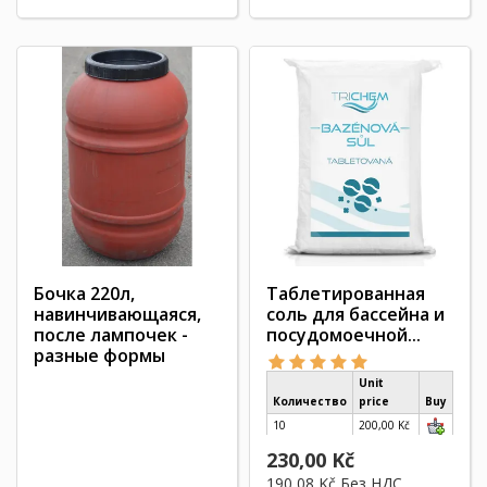
Бочка 220л,
Таблетированная
навинчивающаяся,
соль для бассейна и
после лампочек -
посудомоечной...
разные формы
Unit
Количество
price
Buy
10
200,00 Kč
40
170,00 Kč
230,00 Kč
190,08 Kč
Без НДС