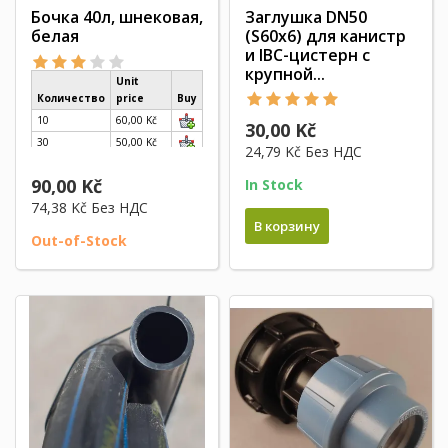
Бочка 40л, шнековая,
Заглушка DN50
белая
(S60x6) для канистр
и IBC-цистерн с
крупной...
Unit
Количество
price
Buy
10
60,00 Kč
30,00 Kč
30
50,00 Kč
24,79 Kč
Без НДС
60
40,00 Kč
90,00 Kč
In Stock
80
30,00 Kč
74,38 Kč
Без НДС
В корзину
Out-of-Stock