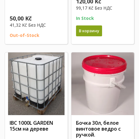
120,00 Kč
99,17 Kč
Без НДС
50,00 Kč
In Stock
41,32 Kč
Без НДС
В корзину
Out-of-Stock
IBC 1000L GARDEN
Бочка 30л, белое
15см на дереве
винтовое ведро с
ручкой.