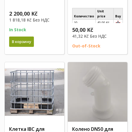
Unit
2 200,00 Kč
Количество
price
Buy
1 818,18 Kč
Без НДС
10
40,00 Kč
50,00 Kč
In Stock
30
35,00 Kč
41,32 Kč
Без НДС
60
30,00 Kč
В корзину
100
25,00 Kč
Out-of-Stock
Клетка IBC для
Колено DN50 для