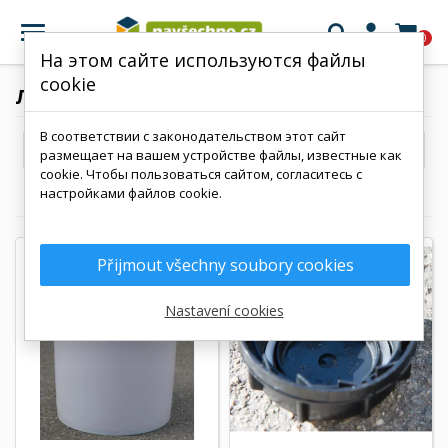

0
На этом сайте используются файлы
cookie
ЛИДЕРЫ ПРОДАЖ
В соответствии с законодательством этот сайт

Продажи, от большего к меньшему
размещает на вашем устройстве файлы, известные как
cookie. Чтобы пользоваться сайтом, согласитесь с
Показано 1-64 из 322
настройками файлов cookie.
Přijmout všechny soubory cookies
Nastavení cookies