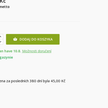
 Kč
netto
DODAJ DO KOSZYKA

an have 10.8.
Možnosti doručení
gazynie
cena za posledních 380 dní byla
45,00 Kč