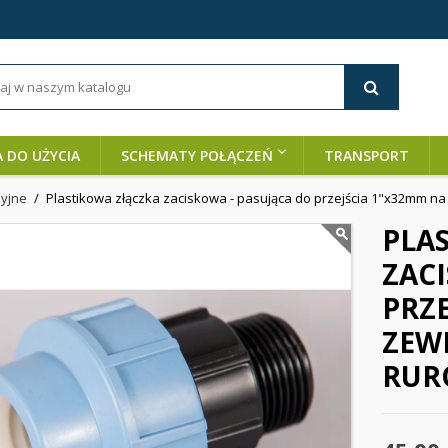
A DO UŻYCIA
SCHEMATY POŁĄCZEŃ
TRANSPORT
syjne
Plastikowa złączka zaciskowa - pasująca do przejścia 1"x32mm na
PLA
ZACI
PRZ
ZEW
RUR