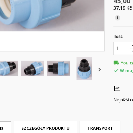
45,00
37,19 Kč
i
Ilość
local_shipping
You c
W ma

Nejnižší 
SZCZEGÓŁY PRODUKTU
TRANSPORT
IS