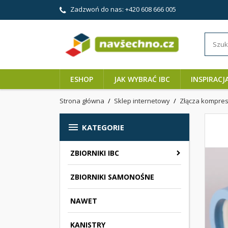
Zadzwoń do nas:
+420 608 666 005
ESHOP
JAK WYBRAĆ IBC
INSPIRACJ
Strona główna
Sklep internetowy
Złącza kompre

KATEGORIE
ZBIORNIKI IBC
ZBIORNIKI SAMONOŚNE
NAWET
KANISTRY