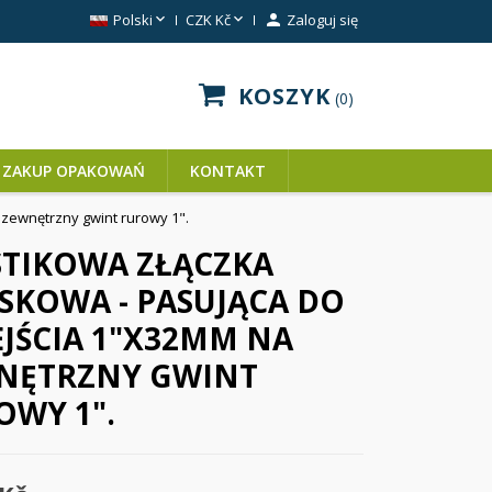


Polski
CZK Kč

Zaloguj się
KOSZYK
0
ZAKUP OPAKOWAŃ
KONTAKT
 zewnętrzny gwint rurowy 1".
STIKOWA ZŁĄCZKA
SKOWA - PASUJĄCA DO
EJŚCIA 1"X32MM NA
NĘTRZNY GWINT
OWY 1".