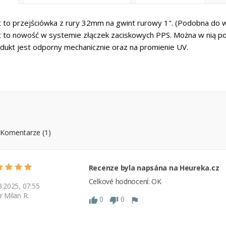
t to przejściówka z rury 32mm na gwint rurowy 1". (Podobna do wt
t to nowość w systemie złączek zaciskowych PPS. Można w nią po
dukt jest odporny mechanicznie oraz na promienie UV.
Komentarze (1)
Recenze byla napsána na Heureka.cz
Celkové hodnocení: OK
3.2025, 07:55
r Milan R.
0
0