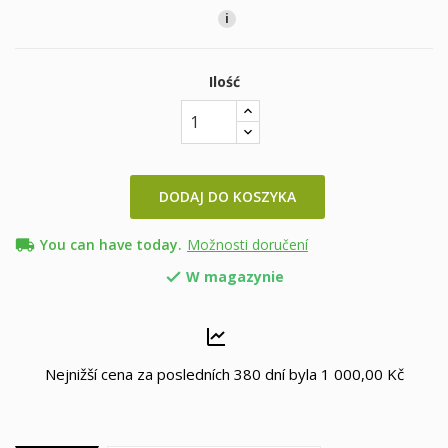
i
Ilość
DODAJ DO KOSZYKA
local_shipping
You can have today.
Možnosti doručení
W magazynie

Nejnižší cena za posledních 380 dní byla
1 000,00 Kč