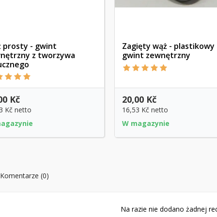
 prosty - gwint
Zagięty wąż - plastikowy
nętrzny z tworzywa
gwint zewnętrzny
Szybki podgląd
Szybki podgląd
ucznego
00 Kč
20,00 Kč
3 Kč
netto
16,53 Kč
netto
agazynie
W magazynie
Komentarze (0)
Na razie nie dodano żadnej rec