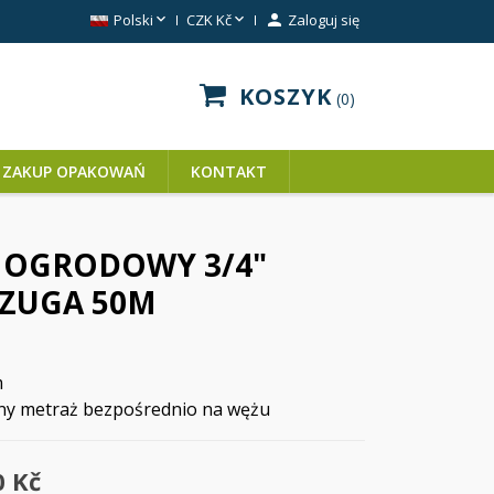


Polski
CZK Kč

Zaloguj się
KOSZYK
0
ZAKUP OPAKOWAŃ
KONTAKT
 OGRODOWY 3/4"
ZUGA 50M
m
ny metraż bezpośrednio na wężu
0 Kč