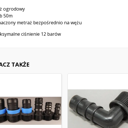
ż ogrodowy
ub 50m
naczony metraż bezpośrednio na wężu
symalne ciśnienie 12 barów
ACZ TAKŻE