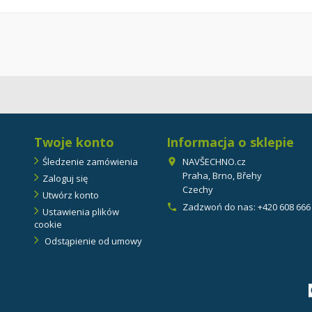
Twoje konto
Informacja o sklepie
Śledzenie zamówienia
NAVŠECHNO.cz

Praha, Brno, Břehy
Zaloguj się
Czechy
Utwórz konto
Zadzwoń do nas:
+420 608 666

Ustawienia plików
cookie
Odstąpienie od umowy