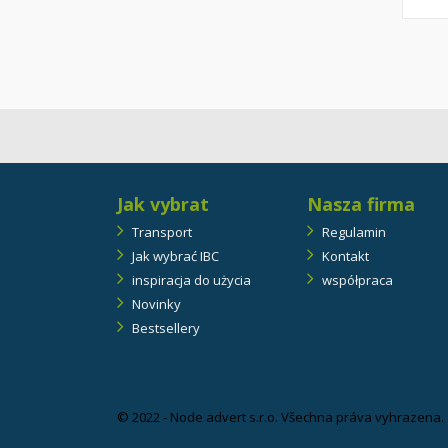
Jak vybrat
Nasza firma
Transport
Regulamin
Jak wybrać IBC
Kontakt
inspiracja do użycia
współpraca
Novinky
Bestsellery
© 2022 - Node advert s.r.o. Všechna práva vyhrazena.