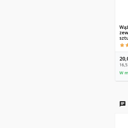
Wąż
zew
szt
20,
16,5
W m