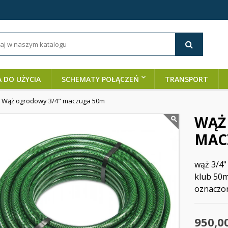
A DO UŻYCIA
SCHEMATY POŁĄCZEŃ
TRANSPORT
Wąż ogrodowy 3/4" maczuga 50m
WĄŻ
MAC
wąż 3/4"
klub 50
oznaczo
950,0