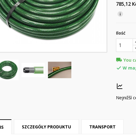
785,12 
i
Ilość
local_shipping
You c
W ma

Nejnižší 
SZCZEGÓŁY PRODUKTU
TRANSPORT
IS