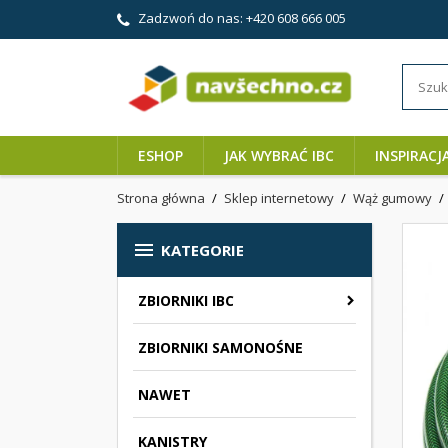
Zadzwoń do nas:
+420 608 666 005
ESHOP
JAK WYBRAĆ IBC
INSPIRACJ
Strona główna
Sklep internetowy
Wąż gumowy

KATEGORIE
ZBIORNIKI IBC
ZBIORNIKI SAMONOŚNE
NAWET
KANISTRY