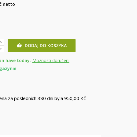
Kč
netto
DODAJ DO KOSZYKA

an have today.
Možnosti doručení
gazynie
cena za posledních 380 dní byla
950,00 Kč