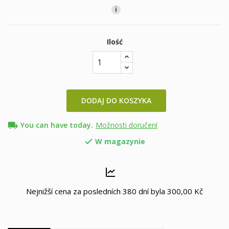
i
Ilość
DODAJ DO KOSZYKA
local_shipping
You can have today.
Možnosti doručení
W magazynie

Nejnižší cena za posledních 380 dní byla
300,00 Kč