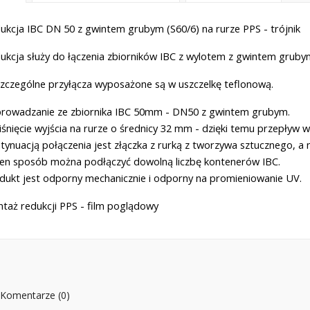
ukcja IBC DN 50 z gwintem grubym (S60/6) na rurze PPS - trójnik
ukcja służy do łączenia zbiorników IBC z wylotem z gwintem gruby
zczególne przyłącza wyposażone są w uszczelkę teflonową.
rowadzanie ze zbiornika IBC 50mm - DN50 z gwintem grubym.
iśnięcie wyjścia na rurze o średnicy 32 mm - dzięki temu przepływ 
tynuacją połączenia jest złączka z rurką z tworzywa sztucznego, a n
en sposób można podłączyć dowolną liczbę kontenerów IBC.
dukt jest odporny mechanicznie i odporny na promieniowanie UV.
taż redukcji PPS - film poglądowy
Komentarze (0)