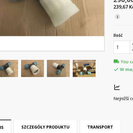
239,67 
i
Ilość
local_shipping
You c
W ma

Nejnižší 
SZCZEGÓŁY PRODUKTU
TRANSPORT
IS