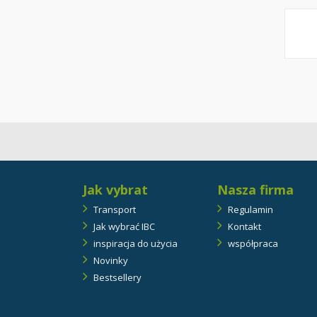
Jak vybrat
Nasza firma
Transport
Regulamin
Jak wybrać IBC
Kontakt
inspiracja do użycia
współpraca
Novinky
Bestsellery