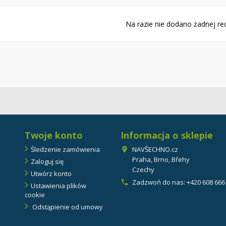
Na razie nie dodano żadnej rec
Twoje konto
Informacja o sklepie
Śledzenie zamówienia
NAVŠECHNO.cz

Praha, Brno, Břehy
Zaloguj się
Czechy
Utwórz konto
Zadzwoń do nas:
+420 608 666

Ustawienia plików
cookie
Odstąpienie od umowy