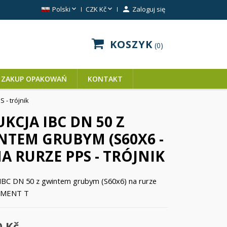


Polski
CZK Kč

Zaloguj się
KOSZYK
0
ZAKUP OPAKOWAŃ
KONTAKT
 - trójnik
KCJA IBC DN 50 Z
NTEM GRUBYM (S60X6 -
NA RURZE PPS - TRÓJNIK
IBC DN 50 z gwintem grubym (S60x6) na rurze
EMENT T
0 Kč