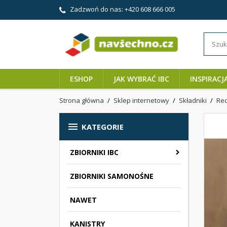
Zadzwoń do nas:
+420 608 666 005
ESHOP
JAK WYBRAĆ IBC
INSPIRACJ
Strona główna
Sklep internetowy
Składniki
Red

KATEGORIE
ZBIORNIKI IBC
ZBIORNIKI SAMONOŚNE
NAWET
KANISTRY