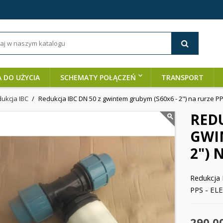
A DO UŻYCIA
SCHEMATY POŁĄCZEŃ
TRANSPORT
ukcja IBC
Redukcja IBC DN 50 z gwintem grubym (S60x6 - 2") na rurze PPS
REDU
GWI
2") 
Redukcja 
PPS - EL
290,0