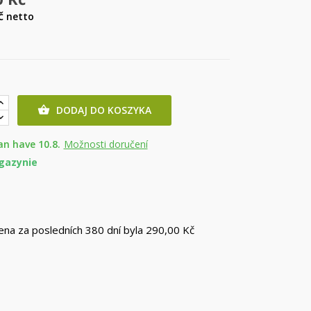
Kč
netto
DODAJ DO KOSZYKA

an have 10.8.
Možnosti doručení
gazynie
cena za posledních 380 dní byla
290,00 Kč