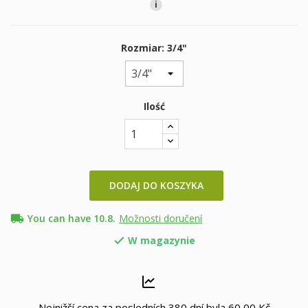
i
Rozmiar: 3/4"
Ilość
DODAJ DO KOSZYKA
local_shipping
You can have 10.8.
Možnosti doručení
W magazynie

Nejnižší cena za posledních 380 dní byla
60,00 Kč