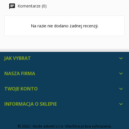
Komentarze (0)
Na razie nie dodano żadnej recenzji.
JAK VYBRAT

NASZA FIRMA

TWOJE KONTO

INFORMACJA O SKLEPIE

© 2022 - Node advert s.r.o. Všechna práva vyhrazena.