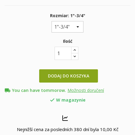
Rozmiar: 1"-3/4"
Ilość
DODAJ DO KOSZYKA
local_shipping
You can have tommorow.
Možnosti doručení
W magazynie

Nejnižší cena za posledních 380 dní byla
10,00 Kč