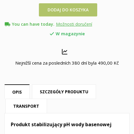
DODAJ DO KOSZYKA
local_shipping
You can have today.
Možnosti doručení
W magazynie

Nejnižší cena za posledních 380 dní byla
490,00 Kč
SZCZEGÓŁY PRODUKTU
OPIS
TRANSPORT
Produkt stabilizujący pH wody basenowej