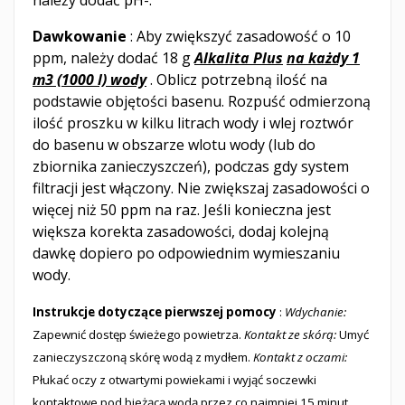
należy dodać pH-.
Dawkowanie
: Aby zwiększyć zasadowość o 10
ppm, należy dodać 18 g
Alkalita Plus
na każdy 1
m3 (1000 l) wody
. Oblicz potrzebną ilość na
podstawie objętości basenu. Rozpuść odmierzoną
ilość proszku w kilku litrach wody i wlej roztwór
do basenu w obszarze wlotu wody (lub do
zbiornika zanieczyszczeń), podczas gdy system
filtracji jest włączony. Nie zwiększaj zasadowości o
więcej niż 50 ppm na raz. Jeśli konieczna jest
większa korekta zasadowości, dodaj kolejną
dawkę dopiero po odpowiednim wymieszaniu
wody.
Instrukcje dotyczące pierwszej pomocy
:
Wdychanie:
Zapewnić dostęp świeżego powietrza.
Kontakt ze skórą:
Umyć
zanieczyszczoną skórę wodą z mydłem.
Kontakt z oczami:
Płukać oczy z otwartymi powiekami i wyjąć soczewki
kontaktowe pod bieżącą wodą przez co najmniej 15 minut.