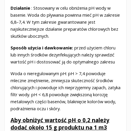
Działanie
: Stosowany w celu obniżenia pH wody w
basenie. Woda do pływania powinna mieć pH w zakresie
6,8–7,4. W tym zakresie gwarantowane jest
najskuteczniejsze działanie preparatów chlorowych bez
skutków ubocznych.
Sposób użycia i dawkowanie:
przed użyciem chloru
lub innych środków dezynfekujących należy sprawdzić
wartość pH i dostosować ją do optymalnego zakresu
Woda o nieregulowanym pH: pH > 7,4 powoduje
mleczne zmętnienie, zmniejsza skuteczność środków
chlorujących i powoduje ich nieprzyjemny zapach, zatyka
filtr wody. pH < 6,8 powoduje zwiększoną korozję
metalowych części basenów, blaknięcie kolorów wody,
podrażnienia oczu i skóry.
Aby obniżyć wartość pH o 0,2 należy
dodać około 15 g produktu na 1 m3