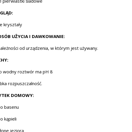
e pierwiastki śladowe
GLĄD:
łe kryształy
OSÓB UŻYCIA I DAWKOWANIE:
ależności od urządzenia, w którym jest używany.
CHY:
o wodny roztwór ma pH 8
bka rozpuszczalność.
YTEK DOMOWY:
o basenu
o kąpieli
łone jeziora