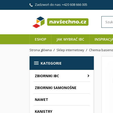
Zadzwoń do nas:
+420 608 666 005
ESHOP
JAK WYBRAĆ IBC
INSPIRACJ
Strona główna
Sklep internetowy
Chemia basen

KATEGORIE
ZBIORNIKI IBC
ZBIORNIKI SAMONOŚNE
NAWET
KANISTRY