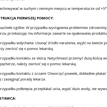
echowywać w suchym i ciemnym miejscu w temperaturze od +5°
STRUKCJA PIERWSZEJ POMOCY:
azówki ogólne:
W przypadku wystąpienia problemów zdrowotnych
arza, przekazując mu informacje zawarte na opakowaniu produktu –
rzypadku wdychania:
Usunąć źródło narażenia, wyjść na świeże po
eży zwrócić się o pomoc lekarską.
rzypadku kontaktu ze skórą:
Natychmiast przemyć dużą ilością wo
 pęcherze, należy zwrócić się o pomoc lekarską.
rzypadku kontaktu z oczami:
Otworzyć powieki, dokładnie płukać 
) i zasięgnąć porady lekarza.
rzypadku połknięcia:
przepłukać usta, wypić dużo wody, nie wyw
STAWCA: