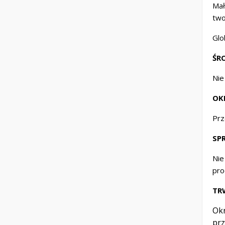
Mał
two
Glo
ŚR
Nie
OK
Prz
SP
Nie
pro
TR
Okr
pr