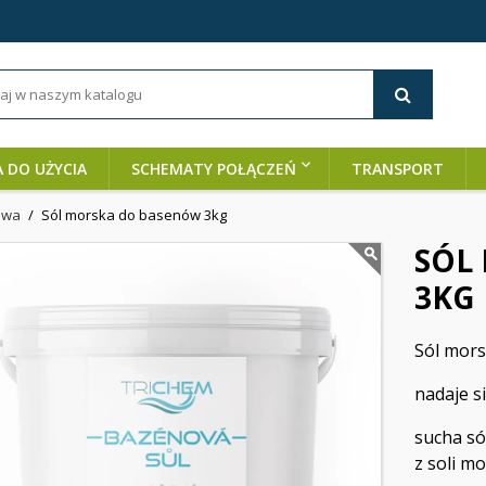
A DO UŻYCIA
SCHEMATY POŁĄCZEŃ
TRANSPORT
owa
Sól morska do basenów 3kg
SÓL
3KG
Sól mors
nadaje s
sucha só
z soli mo