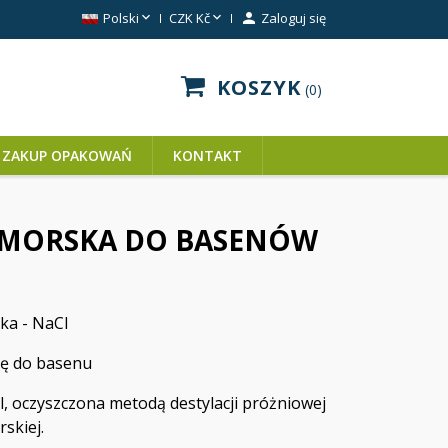


Polski
CZK Kč

Zaloguj się
KOSZYK
0
ZAKUP OPAKOWAŃ
KONTAKT
 MORSKA DO BASENÓW
ka - NaCl
ię do basenu
l, oczyszczona metodą destylacji próżniowej
rskiej.