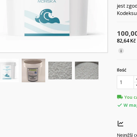
jest zgo
Kodeksu
100,0
82,64 Kč
i
Ilość
local_shipping
You c
W ma

Nejnižší 