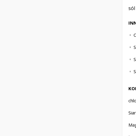
sól
IN
C
S
S
S
KO
chl
Siar
Mag