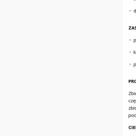
d
ZA
p
k
PR
Zbi
czę
zbi
pod
CI