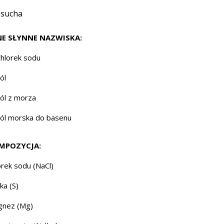
 sucha
NE SŁYNNE NAZWISKA:
hlorek sodu
ól
ól z morza
ól morska do basenu
MPOZYCJA:
orek sodu (NaCl)
ka (S)
nez (Mg)