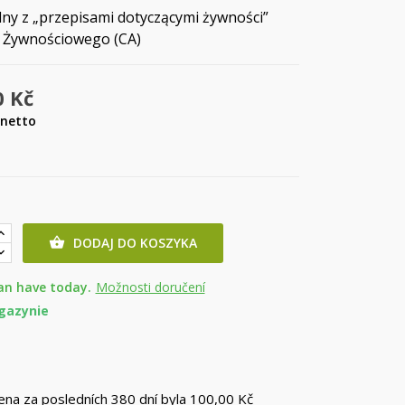
dny z „przepisami dotyczącymi żywności”
 Żywnościowego (CA)
0 Kč
netto
DODAJ DO KOSZYKA

an have today.
Možnosti doručení
gazynie
cena za posledních 380 dní byla
100,00 Kč