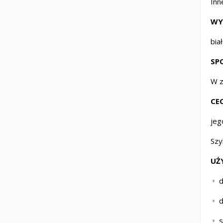
Inn
WY
bia
SP
W z
CE
jeg
Szy
UŻ
d
d
s