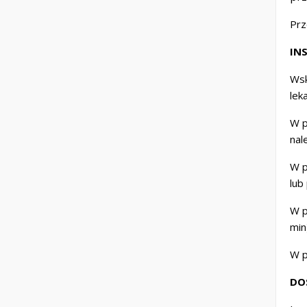
Prz
IN
Wsk
lek
W p
nal
W p
lub
W p
min
W p
DO