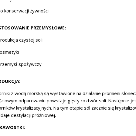
o konserwacji żywności
STOSOWANIE PRZEMYSŁOWE:
rodukcja czystej soli
osmetyki
przemysł spożywczy
ODUKCJA:
orniki z wodą morską są wystawione na działanie promieni słonecz
ściowym odparowaniu powstaje gęsty roztwór soli. Następnie jes
orników krystalizacyjnych. Na tym etapie sól zacznie się krystali
daje destylacji próżniowej.
EKAWOSTKI: