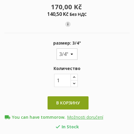
170,00 Kč
140,50 Kč
Без НДС
i
размер: 3/4"
Количество
В КОРЗИНУ
local_shipping
You can have tommorow.
Možnosti doručení
In Stock
