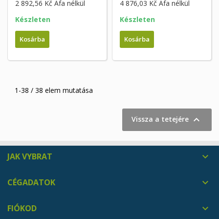
2 892,56 Kč
Áfa nélkül
4 876,03 Kč
Áfa nélkül
Készleten
Készleten
Kosárba
Kosárba
1-38 / 38 elem mutatása

Vissza a tetejére
JAK VYBRAT

CÉGADATOK

FIÓKOD
