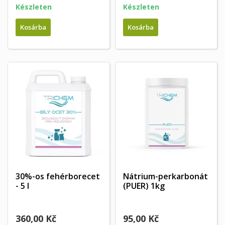
Készleten
Készleten
Kosárba
Kosárba
30%-os fehérborecet
Nátrium-perkarbonát
- 5 l
(PUER) 1kg
360,00 Kč
95,00 Kč