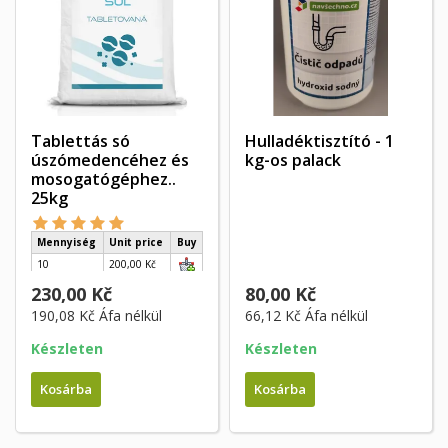
Tablettás só
Hulladéktisztító - 1
úszómedencéhez és
kg-os palack
mosogatógéphez..
25kg
Mennyiség
Unit price
Buy
10
200,00 Kč
40
170,00 Kč
230,00 Kč
80,00 Kč
190,08 Kč
Áfa nélkül
66,12 Kč
Áfa nélkül
Készleten
Készleten
Kosárba
Kosárba