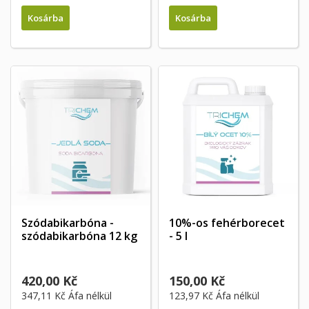
Kosárba
Kosárba
Szódabikarbóna -
10%-os fehérborecet
szódabikarbóna 12 kg
- 5 l
420,00 Kč
150,00 Kč
347,11 Kč
Áfa nélkül
123,97 Kč
Áfa nélkül