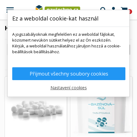

0
Ez a weboldal cookie-kat használ
HÁZTARTÁS
A jogszabályoknak megfelelően ez a weboldal fájlokat,
közismert nevükön sütiket helyez el az Ön eszközén.
Kérjük, a weboldal használatához járuljon hozzá a cookie-

SZŰRŐ
Relevancia, A-tól Z-ig
beállítások beállításához.
1-38 / 38 elem mutatása
Přijmout všechny soubory cookies
Nastavení cookies