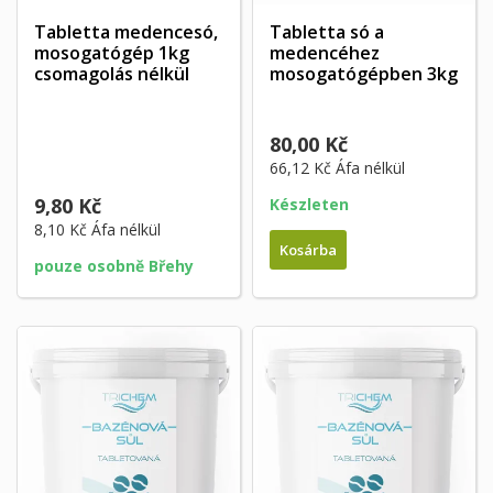
Tabletta medencesó,
Tabletta só a
mosogatógép 1kg
medencéhez
csomagolás nélkül
mosogatógépben 3kg
80,00 Kč
66,12 Kč
Áfa nélkül
9,80 Kč
Készleten
8,10 Kč
Áfa nélkül
Kosárba
pouze osobně Břehy