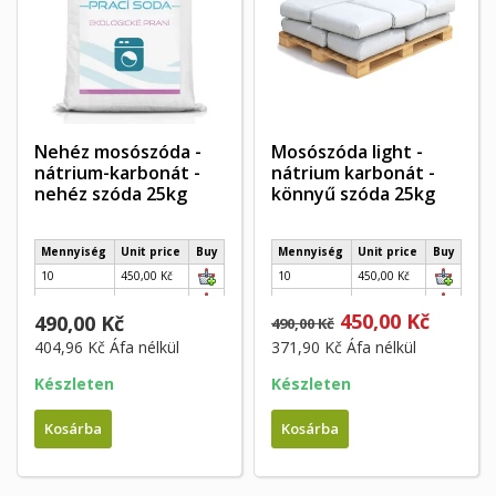
Nehéz mosószóda -
Mosószóda light -
nátrium-karbonát -
nátrium karbonát -
nehéz szóda 25kg
könnyű szóda 25kg
Mennyiség
Unit price
Buy
Mennyiség
Unit price
Buy
10
450,00 Kč
10
450,00 Kč
40
400,00 Kč
40
400,00 Kč
450,00 Kč
490,00 Kč
490,00 Kč
404,96 Kč
Áfa nélkül
371,90 Kč
Áfa nélkül
Készleten
Készleten
Kosárba
Kosárba