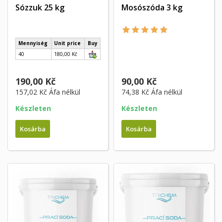
Sózzuk 25 kg
Mosószóda 3 kg
Mennyiség
Unit price
Buy
40
180,00 Kč
190,00 Kč
90,00 Kč
157,02 Kč
Áfa nélkül
74,38 Kč
Áfa nélkül
Készleten
Készleten
Kosárba
Kosárba