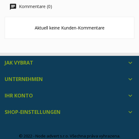
Kommentare (0)
Aktuell keine Kunden-Kommentare
JAK VYBRAT

UNTERNEHMEN

IHR KONTO

SHOP-EINSTELLUNGEN

© 2022 - Node advert s.r.o. Všechna práva vyhrazena.