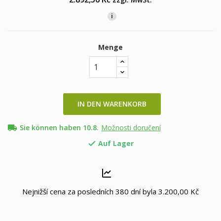
i
Menge
IN DEN WARENKORB
local_shipping
Sie können haben 10.8.
Možnosti doručení
Auf Lager

Nejnižší cena za posledních 380 dní byla
3.200,00 Kč