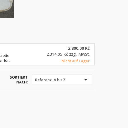
2.800,00 Kč
2.314,05 Kč
zzgl. MwSt.
alette
 für...
Nicht auf Lager
SORTIERT

Referenz, A bis Z
NACH: