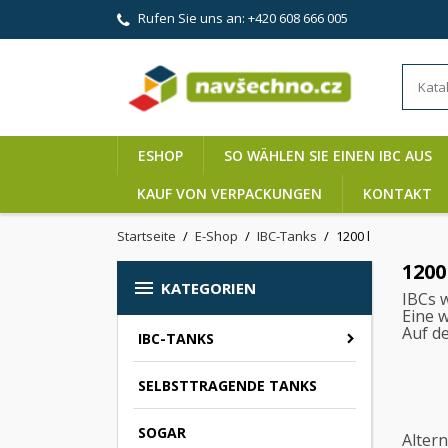
Rufen Sie uns an:
+420 608 666 005
ESHOP
SO WÄHLEN SIE EINEN IBC AUS
KAUF VON VERPACKUNGEN
KONTAKT
Startseite
E-Shop
IBC-Tanks
1200 l
1200

KATEGORIEN
IBCs 
Eine w
Auf d
IBC-TANKS
SELBSTTRAGENDE TANKS
SOGAR
Altern