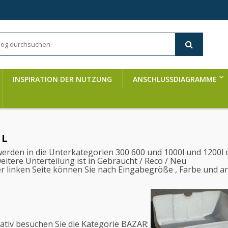
INSPIRATION DER NUTZUNG
ANSCHLUSSDIAGRAMME
 L
werden in die Unterkategorien
300
600
und
1000l
und
1200l
e
eitere Unterteilung ist in
Gebraucht
/
Reco
/
Neu
er linken Seite können Sie nach
Eingabegröße
,
Farbe
und an
ativ besuchen Sie die
Kategorie BAZAR: