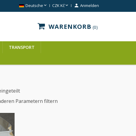


Deutsche
CZK Kč

Anmelden
WARENKORB
0
TRANSPORT
ingeteilt
deren Parametern filtern