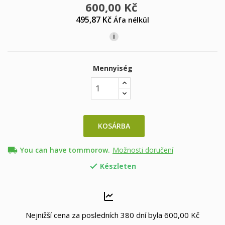
600,00 Kč
495,87 Kč
Áfa nélkül
i
Mennyiség
KOSÁRBA
local_shipping
You can have tommorow.
Možnosti doručení
Készleten

Nejnižší cena za posledních 380 dní byla
600,00 Kč