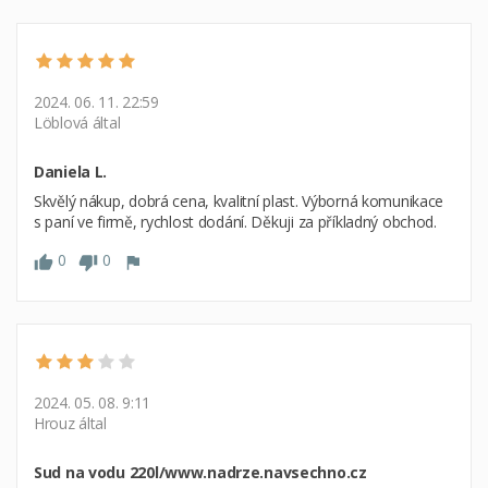
2024. 06. 11. 22:59
Löblová által
Daniela L.
Skvělý nákup, dobrá cena, kvalitní plast. Výborná komunikace
s paní ve firmě, rychlost dodání. Děkuji za příkladný obchod.
0
0
2024. 05. 08. 9:11
Hrouz által
Sud na vodu 220l/www.nadrze.navsechno.cz