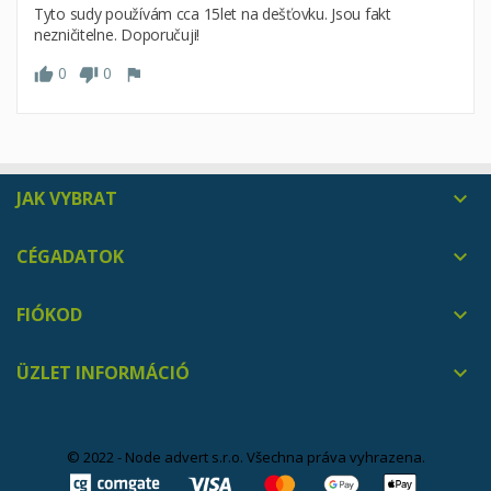
Tyto sudy používám cca 15let na dešťovku. Jsou fakt
nezničitelne. Doporučuji!
0
0
JAK VYBRAT

CÉGADATOK

FIÓKOD

ÜZLET INFORMÁCIÓ

© 2022 - Node advert s.r.o. Všechna práva vyhrazena.